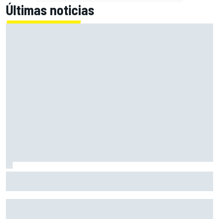
Últimas noticias
Acosta: "Hasta final de año soy piloto de KTM y lo daré
todo para conseguir mi primera victoria"