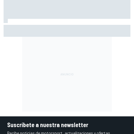
¿Debería la F1 prohibir los algoritmos de los motores? Por
qué la FIA dice que no
Suscríbete a nuestra newsletter
Recibe noticias de motorsport, actualizaciones y ofertas