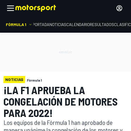
FÓRMULA 1
PORTADA
NOTICIAS
CALENDARIO
RESULTADOS
CLASIFI
NOTICIAS
Fórmula 1
¡LA F1 APRUEBA LA
CONGELACIÓN DE MOTORES
PARA 2022!
Los equipos de la Fórmula 1 han aprobado de
manera unánime la congelación de los motores y