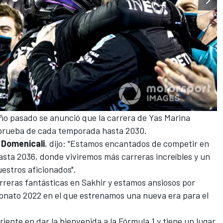
ño pasado se anunció que la carrera de Yas Marina
a prueba de cada temporada
hasta 2030
.
 Domenicali
, dijo: "Estamos encantados de competir en
hasta 2036, donde viviremos más carreras increíbles y un
estros aficionados".
reras fantásticas en Sakhir y estamos ansiosos por
eonato 2022 en el que estrenamos una nueva era para el
riente en dar la bienvenida a la Fórmula 1 y tiene un lugar