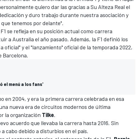
personalmente quiero dar las gracias a Su Alteza Real el
dedicación y duro trabajo durante nuestra asociación y
 que tenemos por delante".
 F1 se refleja en su posición actual como carrera
uir a Australia el año pasado. Además, la F1 definió los
oficial" y el "lanzamiento" oficial de la temporada 2022,
e Barcelona
.
nó el menú a los fans'
bo en 2004, y era la primera carrera celebrada en esa
 una nueva era de circuitos modernos de última
or la organización
Tilke
.
evo acuerdo que llevaba la carrera hasta 2016. Sin
 a cabo debido a disturbios en el país.
 el contrato anterior, el entonces jefe de la F1,
Bernie