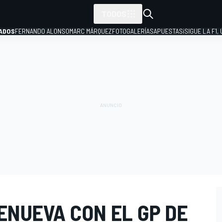
TODOS
ADOS
FERNANDO ALONSO
MARC MÁRQUEZ
FOTOGALERÍAS
APUESTAS
¡SIGUE LA F1,
P
ENUEVA CON EL GP DE