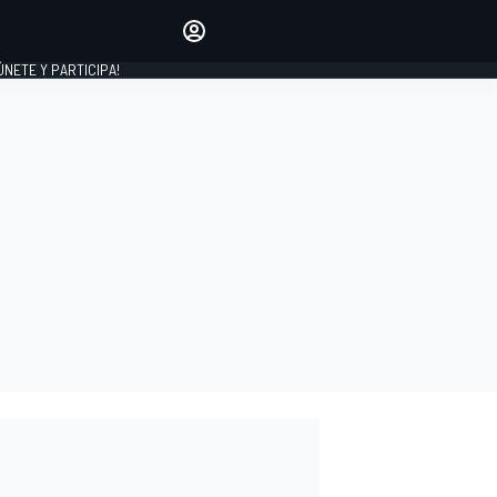
Haz que tu voz se escuche
comentando los artículos
 ÚNETE Y PARTICIPA!
INICIAR SESIÓN
EDICIÓN
ESPAÑA