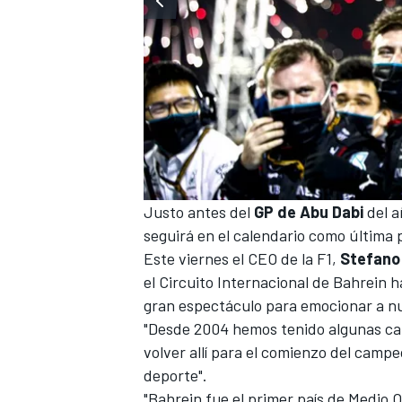
Justo antes del
GP de Abu Dabi
del a
seguirá en el calendario como últim
MÁS CATEGORÍAS
Este viernes el CEO de la F1,
Stefano
el Circuito Internacional de Bahrein 
gran espectáculo para emocionar a nu
"Desde 2004 hemos tenido algunas car
volver allí para el comienzo del camp
deporte".
"Bahrein fue el primer país de Medio O