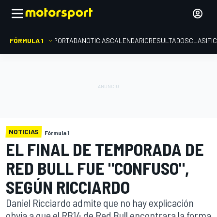
FÓRMULA 1
PORTADA
NOTICIAS
CALENDARIO
RESULTADOS
CLASIFI
NOTICIAS
Fórmula 1
EL FINAL DE TEMPORADA DE
RED BULL FUE "CONFUSO",
SEGÚN RICCIARDO
Daniel Ricciardo admite que no hay explicación
obvia a que el RB14 de Red Bull encontrara la forma