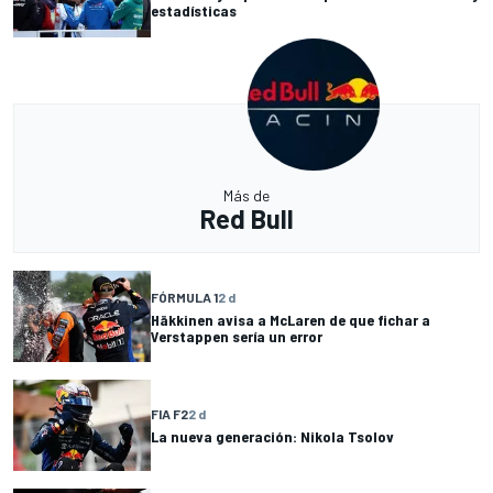
estadísticas
Más de
Red Bull
FÓRMULA 1
2 d
Häkkinen avisa a McLaren de que fichar a
Verstappen sería un error
FIA F2
2 d
La nueva generación: Nikola Tsolov