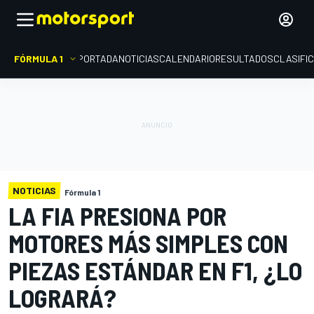
FÓRMULA 1
PORTADA
NOTICIAS
CALENDARIO
RESULTADOS
CLASIFI
NOTICIAS
Fórmula 1
LA FIA PRESIONA POR
MOTORES MÁS SIMPLES CON
PIEZAS ESTÁNDAR EN F1, ¿LO
LOGRARÁ?