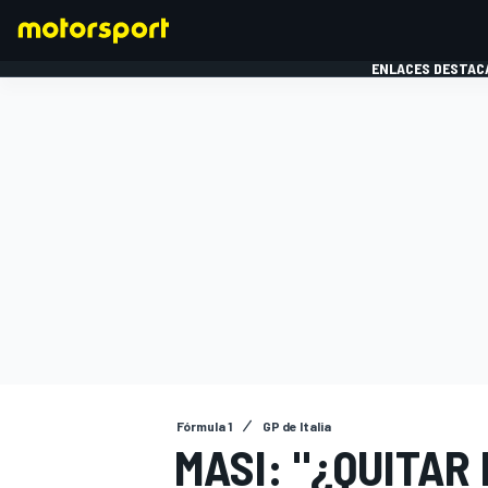
ENLACES DESTAC
FÓRMULA 1
MOTOG
Fórmula 1
GP de Italia
MASI: "¿QUITAR