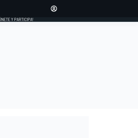
Haz que tu voz se escuche
comentando los artículos
 ÚNETE Y PARTICIPA!
INICIAR SESIÓN
EDICIÓN
ESPAÑA