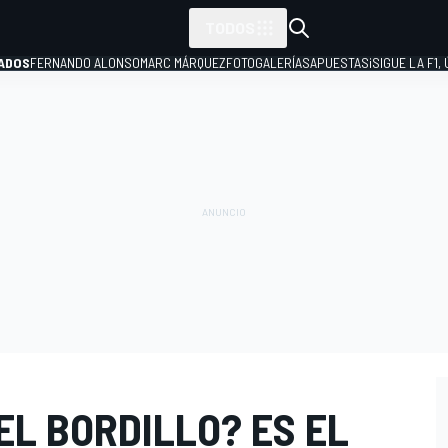
TODOS
ADOS
FERNANDO ALONSO
MARC MÁRQUEZ
FOTOGALERÍAS
APUESTAS
¡SIGUE LA F1,
P
 EL BORDILLO? ES EL