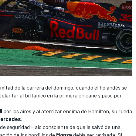
mitad de la carrera del domingo
, cuando el holandés se
elantar al británico en la primera chicane y pasó por
l
por los aires y al aterrizar encima de Hamilton, su rueda
ercedes
.
o de seguridad Halo
consciente de que le salvó de una
cación de los bordillos de
Monza
debía ser revisada. Si