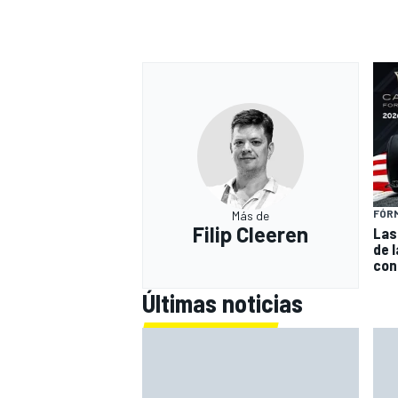
FÓRM
Más de
Filip Cleeren
Las
de l
con
Últimas noticias