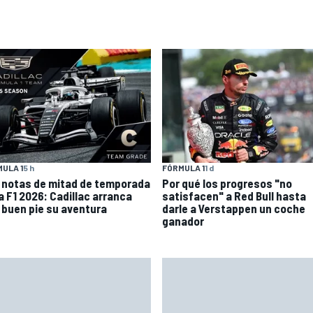
ULA 1
5 h
FÓRMULA 1
1 d
 notas de mitad de temporada
Por qué los progresos "no
a F1 2026: Cadillac arranca
satisfacen" a Red Bull hasta
 buen pie su aventura
darle a Verstappen un coche
ganador