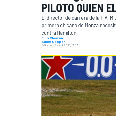
PILOTO QUIEN EL
INDYCAR
WRC
El director de carrera de la FIA, Mi
primera chicane de Monza necesit
contra Hamilton.
Filip Cleeren
Adam Cooper
Editado:
14 sept 2021, 13:33
WEC
FÓRMULA E