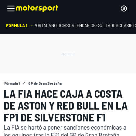
FÓRMULA 1
PORTADA
NOTICIAS
CALENDARIO
RESULTADOS
CLASIFI
Fórmula 1
GP de Gran Bretaña
LA FIA HACE CAJA A COSTA
DE ASTON Y RED BULL EN LA
FP1 DE SILVERSTONE F1
La FIA se hartó a poner sanciones económicas a
los equipos tras la FP1 del GP de Gran Bretaña