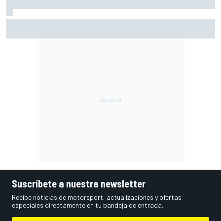
Raúl Fernández: "La clave para mí es mejorar el tercer
sector, ahí pierdo tres décimas"
Suscríbete a nuestra newsletter
Recibe noticias de motorsport, actualizaciones y ofertas
especiales directamente en tu bandeja de entrada.