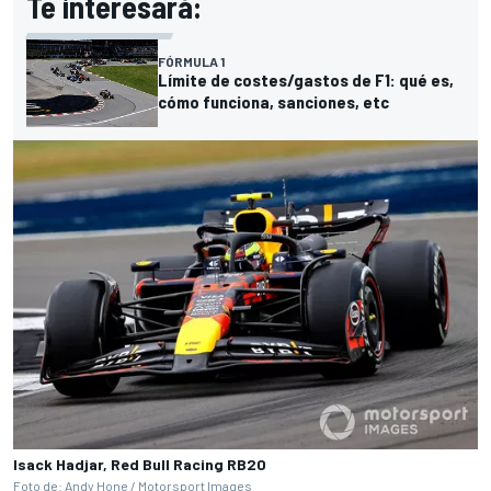
Te interesará:
FÓRMULA 1
Límite de costes/gastos de F1: qué es,
cómo funciona, sanciones, etc
Isack Hadjar, Red Bull Racing RB20
Foto de: Andy Hone /
Motorsport Images