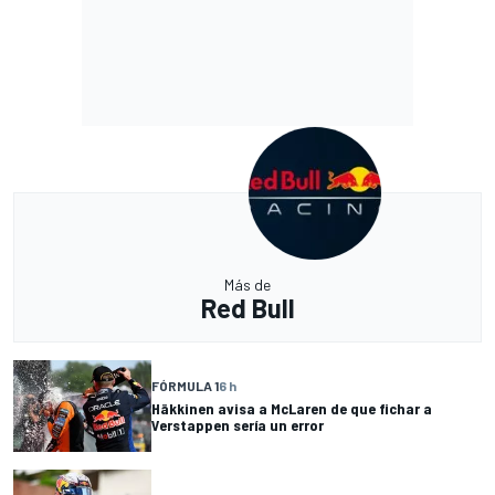
Más de
Red Bull
FÓRMULA 1
6 h
Häkkinen avisa a McLaren de que fichar a
Verstappen sería un error