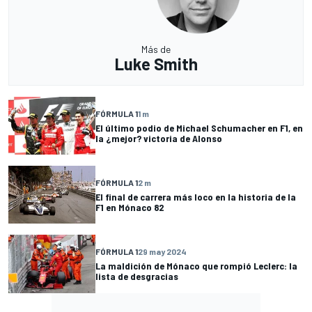
Más de
Luke Smith
FÓRMULA 1
1 m
El último podio de Michael Schumacher en F1, en
la ¿mejor? victoria de Alonso
FÓRMULA 1
2 m
El final de carrera más loco en la historia de la
F1 en Mónaco 82
FÓRMULA 1
29 may 2024
La maldición de Mónaco que rompió Leclerc: la
lista de desgracias