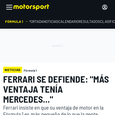
FÓRMULA 1
PORTADA
NOTICIAS
CALENDARIO
RESULTADOS
CLASIFI
NOTICIAS
Fórmula 1
FERRARI SE DEFIENDE: "MÁS
VENTAJA TENÍA
MERCEDES..."
Ferrari insiste en que su ventaja de motor en la
Fórmula 1 es más pequeña de lo que la gente