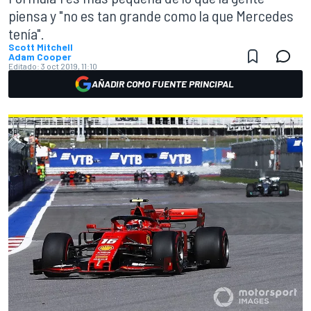
piensa y "no es tan grande como la que Mercedes
tenía".
Scott Mitchell
Adam Cooper
Editado:
3 oct 2019, 11:10
AÑADIR COMO FUENTE PRINCIPAL