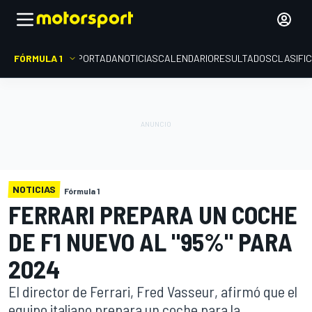
FÓRMULA 1
PORTADA
NOTICIAS
CALENDARIO
RESULTADOS
CLASIFI
NOTICIAS
Fórmula 1
FERRARI PREPARA UN COCHE
DE F1 NUEVO AL "95%" PARA
2024
El director de Ferrari, Fred Vasseur, afirmó que el
equipo italiano prepara un coche para la