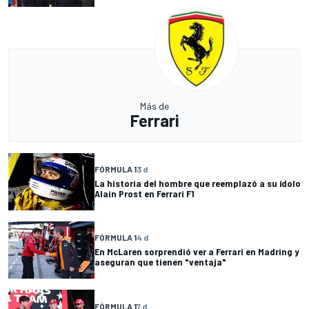
Más de
Ferrari
FÓRMULA 1
3 d
La historia del hombre que reemplazó a su ídolo
Alain Prost en Ferrari F1
FÓRMULA 1
4 d
En McLaren sorprendió ver a Ferrari en Madring y
aseguran que tienen "ventaja"
FÓRMULA 1
7 d