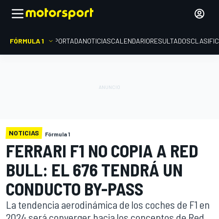
FÓRMULA 1
PORTADA
NOTICIAS
CALENDARIO
RESULTADOS
CLASIFI
NOTICIAS
Fórmula 1
FERRARI F1 NO COPIA A RED
BULL: EL 676 TENDRÁ UN
CONDUCTO BY-PASS
La tendencia aerodinámica de los coches de F1 en
2024 será converger hacia los conceptos de Red