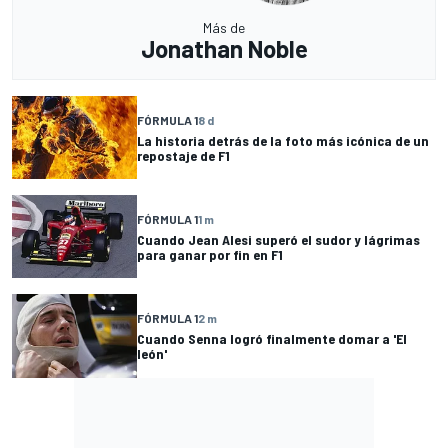
Más de
Jonathan Noble
FÓRMULA 1
8 d
La historia detrás de la foto más icónica de un
repostaje de F1
FÓRMULA 1
1 m
Cuando Jean Alesi superó el sudor y lágrimas
para ganar por fin en F1
FÓRMULA 1
2 m
Cuando Senna logró finalmente domar a 'El
león'