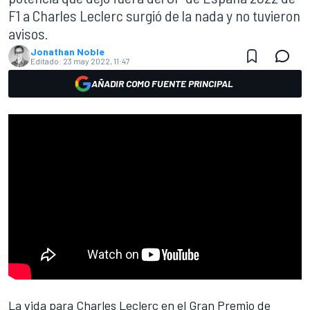
F1 a Charles Leclerc surgió de la nada y no tuvieron
avisos.
Jonathan Noble
Editado:
23 may 2022, 11:47
AÑADIR COMO FUENTE PRINCIPAL
La vida para
Charles Leclerc
en el
Gran Premio de