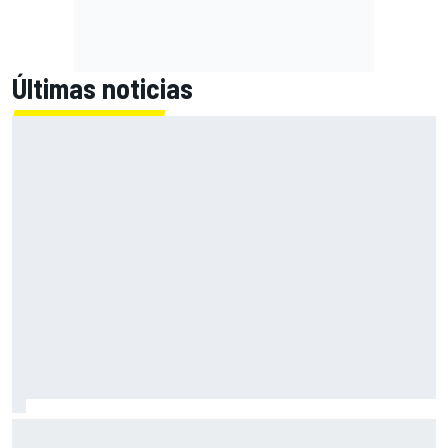
Últimas noticias
Alex Márquez: "Ganar a las Aprilia será imposible. Sin la
caída de Raúl, habrían terminado top 4"