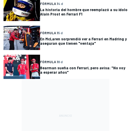
FÓRMULA 1
4 d
La historia del hombre que reemplazó a su ídolo
Alain Prost en Ferrari F1
FÓRMULA 1
5 d
En McLaren sorprendió ver a Ferrari en Madring y
aseguran que tienen "ventaja"
FÓRMULA 1
8 d
Bearman sueña con Ferrari, pero avisa: "No voy
a esperar años"