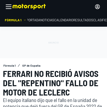
FÓRMULA 1
PORTADA
NOTICIAS
CALENDARIO
RESULTADOS
CLASIFI
Fórmula 1
GP de España
FERRARI NO RECIBIÓ AVISOS
DEL "REPENTINO" FALLO DE
MOTOR DE LECLERC
El equipo italiano dijo que el fallo en la unidad de
potencia que dejó fuera del GP de España 2022 de