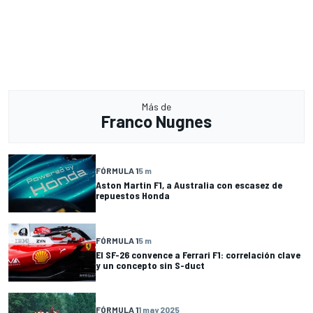
Más de
Franco Nugnes
FÓRMULA 1
5 m
Aston Martin F1, a Australia con escasez de
repuestos Honda
FÓRMULA 1
5 m
El SF-26 convence a Ferrari F1: correlación clave
y un concepto sin S-duct
FÓRMULA 1
1 may 2025