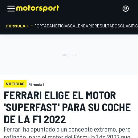
FÓRMULA 1
PORTADA
NOTICIAS
CALENDARIO
RESULTADOS
CLASIFI
NOTICIAS
Fórmula 1
FERRARI ELIGE EL MOTOR
'SUPERFAST' PARA SU COCHE
DE LA F1 2022
Ferrari ha apuntado a un concepto extremo, pero
refinado, para el motor del Fórmula 1 de 2022 que