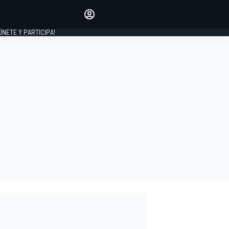
Haz que tu voz se escuche
comentando los artículos
 ÚNETE Y PARTICIPA!
INICIAR SESIÓN
EDICIÓN
ESPAÑA