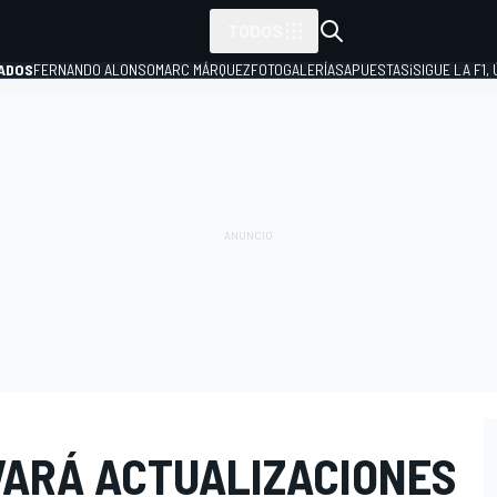
TODOS
ADOS
FERNANDO ALONSO
MARC MÁRQUEZ
FOTOGALERÍAS
APUESTAS
¡SIGUE LA F1,
P
EVARÁ ACTUALIZACIONES