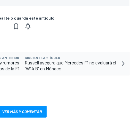
rte o guarda este artículo
O ANTERIOR
SIGUIENTE ARTÍCULO
t y rumores
Russell asegura que Mercedes F1 no evaluará el
os de la F1
"W14 B" en Mónaco
VER MÁS Y COMENTAR