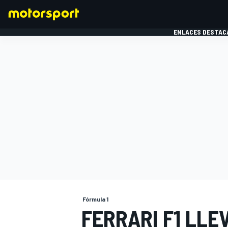
ENLACES DESTAC
FÓRMULA 1
MOTOG
Fórmula 1
FERRARI F1 LL