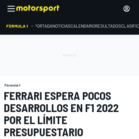
FÓRMULA 1
PORTADA
NOTICIAS
CALENDARIO
RESULTADOS
CLASIFI
Fórmula 1
FERRARI ESPERA POCOS
DESARROLLOS EN F1 2022
POR EL LÍMITE
PRESUPUESTARIO