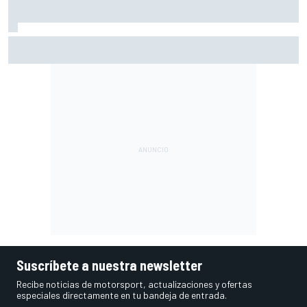
La parrilla de salida de MotoGP en Silverstone: filas y
posiciones
Suscríbete a nuestra newsletter
Recibe noticias de motorsport, actualizaciones y ofertas
especiales directamente en tu bandeja de entrada.