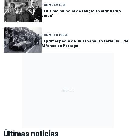
FÓRMULA 1
4 d
El último mundial de Fangio en el 'Infierno
verde'
FÓRMULA 1
25 d
El primer podio de un español en Fórmula 1, de
Alfonso de Portago
Últimas noticias