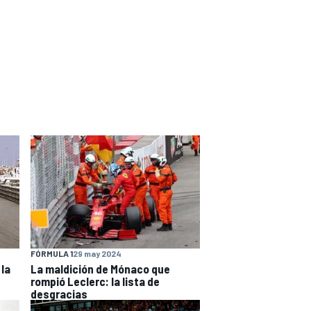
FÓRMULA 1
29 may 2024
 la
La maldición de Mónaco que
rompió Leclerc: la lista de
desgracias