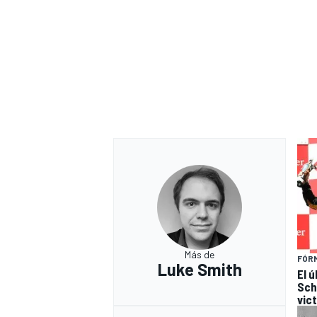
Más de
FÓRM
Luke Smith
El 
Sch
vic