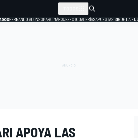
TODOS
ADOS
FERNANDO ALONSO
MARC MÁRQUEZ
FOTOGALERÍAS
APUESTAS
¡SIGUE LA F1,
P
RI APOYA LAS