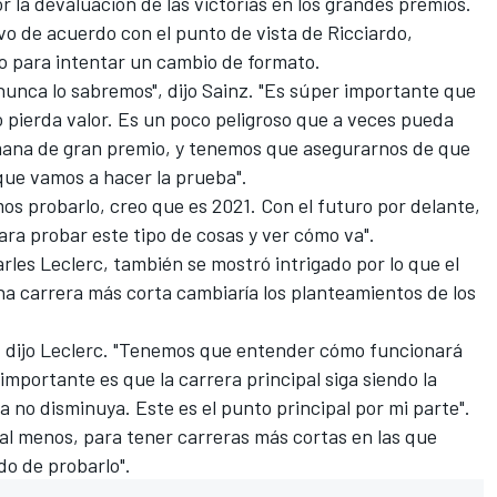
 la devaluación de las victorias en los grandes premios.
uvo de acuerdo con el punto de vista de Ricciardo,
to para intentar un cambio de formato.
nunca lo sabremos", dijo Sainz. "Es súper importante que
no pierda valor. Es un poco peligroso que a veces pueda
mana de gran premio, y tenemos que asegurarnos de que
que vamos a hacer la prueba".
mos probarlo, creo que es 2021. Con el futuro por delante,
ra probar este tipo de cosas y ver cómo va".
rles Leclerc
, también se mostró intrigado por lo que el
na carrera más corta cambiaría los planteamientos de los
, dijo Leclerc. "Tenemos que entender cómo funcionará
importante es que la carrera principal siga siendo la
ta no disminuya. Este es el punto principal por mi parte".
 al menos, para tener carreras más cortas en las que
o de probarlo".