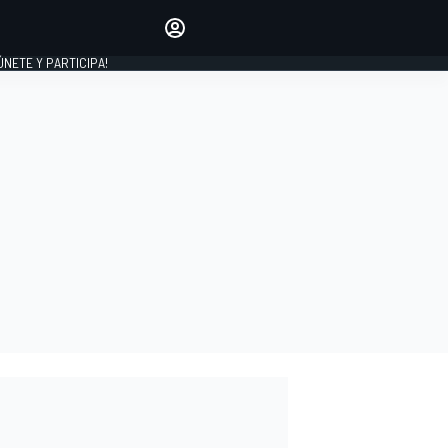
Haz que tu voz se escuche
comentando los artículos
 ÚNETE Y PARTICIPA!
INICIAR SESIÓN
EDICIÓN
ESPAÑA