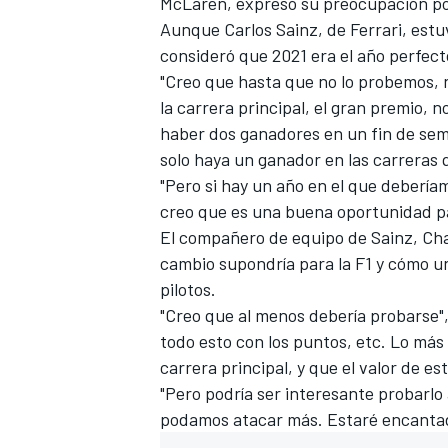
McLaren
, expresó su preocupación por
Aunque
Carlos Sainz
, de Ferrari, est
consideró que 2021 era el año perfec
"Creo que hasta que no lo probemos, 
la carrera principal, el gran premio, 
haber dos ganadores en un fin de se
solo haya un ganador en las carreras 
"Pero si hay un año en el que debería
creo que es una buena oportunidad pa
El compañero de equipo de Sainz,
Cha
cambio supondría para la F1 y cómo u
MÁS CATEGORÍAS
pilotos.
"Creo que al menos debería probarse"
todo esto con los puntos, etc. Lo más 
carrera principal, y que el valor de es
"Pero podría ser interesante probarlo
podamos atacar más. Estaré encantad