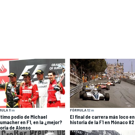
ULA 1
1 m
FÓRMULA 1
2 m
último podio de Michael
El final de carrera más loco en
umacher en F1, en la ¿mejor?
historia de la F1 en Mónaco 82
toria de Alonso