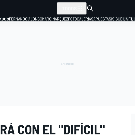
TODOS
ADOS
FERNANDO ALONSO
MARC MÁRQUEZ
FOTOGALERÍAS
APUESTAS
¡SIGUE LA F1,
P
RÁ CON EL "DIFÍCIL"