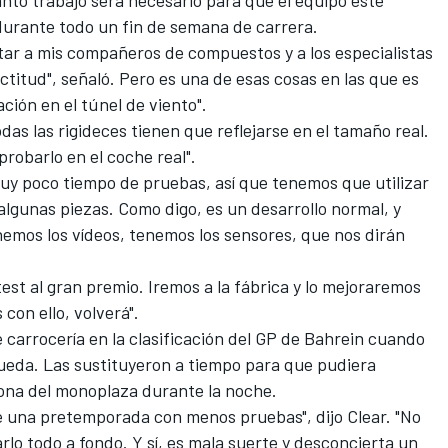
durante todo un fin de semana de carrera.
ultar a mis compañeros de compuestos y a los especialistas
titud", señaló. Pero es una de esas cosas en las que es
ación en el túnel de viento".
das las rigideces tienen que reflejarse en el tamaño real.
probarlo en el coche real".
muy poco tiempo de pruebas, así que tenemos que utilizar
algunas piezas. Como digo, es un desarrollo normal, y
emos los vídeos, tenemos los sensores, que nos dirán
st al gran premio. Iremos a la fábrica y lo mejoraremos
on ello, volverá".
 carrocería en la clasificación del GP de Bahrein
cuando
rueda. Las sustituyeron a tiempo para que pudiera
 zona del monoplaza durante la noche.
de una pretemporada con menos pruebas", dijo Clear. "No
lo todo a fondo. Y sí, es mala suerte y desconcierta un