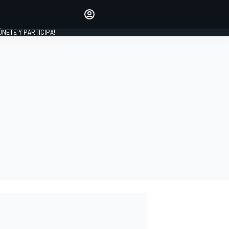
Haz que tu voz se escuche
comentando los artículos
 ÚNETE Y PARTICIPA!
INICIAR SESIÓN
EDICIÓN
ESPAÑA