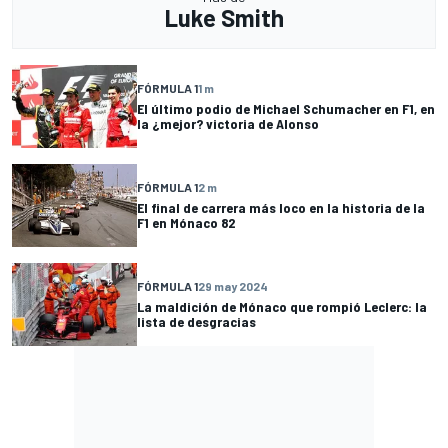
Luke Smith
FÓRMULA 1
1 m
El último podio de Michael Schumacher en F1, en
la ¿mejor? victoria de Alonso
FÓRMULA 1
2 m
El final de carrera más loco en la historia de la
F1 en Mónaco 82
FÓRMULA 1
29 may 2024
La maldición de Mónaco que rompió Leclerc: la
lista de desgracias