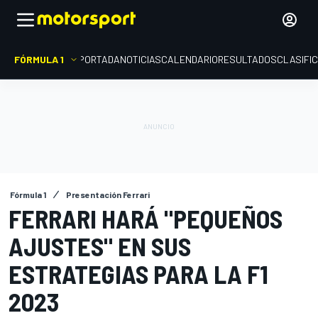
FÓRMULA 1
PORTADA
NOTICIAS
CALENDARIO
RESULTADOS
CLASIFI
Fórmula 1
Presentación Ferrari
FERRARI HARÁ "PEQUEÑOS
AJUSTES" EN SUS
ESTRATEGIAS PARA LA F1
2023