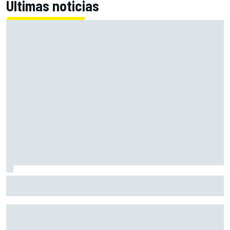
Últimas noticias
Cuando cualquiera podía correr en F1: la época que la
comercialización borró