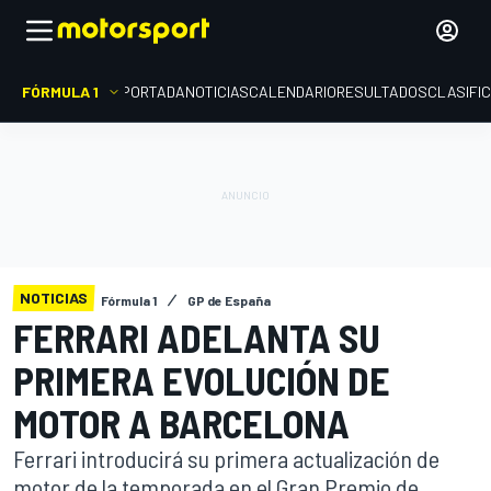
FÓRMULA 1
PORTADA
NOTICIAS
CALENDARIO
RESULTADOS
CLASIFI
NOTICIAS
Fórmula 1
GP de España
FERRARI ADELANTA SU
PRIMERA EVOLUCIÓN DE
MOTOR A BARCELONA
Ferrari introducirá su primera actualización de
motor de la temporada en el Gran Premio de