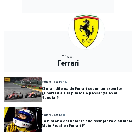
Más de
Ferrari
FÓRMULA 1
20 h
El gran dilema de Ferrari según un experto:
¿libertad a sus pilotos o pensar ya en el
Mundial?
FÓRMULA 1
3 d
La historia del hombre que reemplazó a su ídolo
Alain Prost en Ferrari F1