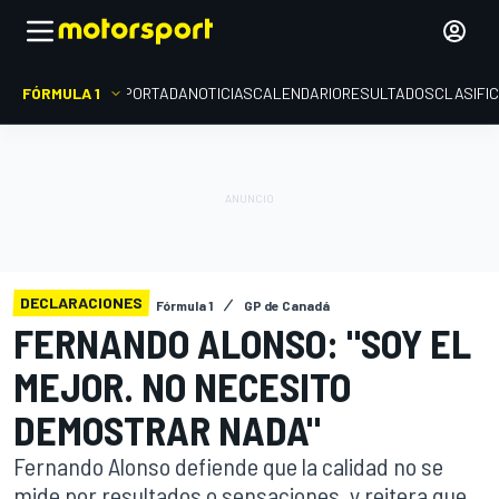
FÓRMULA 1
PORTADA
NOTICIAS
CALENDARIO
RESULTADOS
CLASIFI
DECLARACIONES
Fórmula 1
GP de Canadá
FERNANDO ALONSO: "SOY EL
MEJOR. NO NECESITO
DEMOSTRAR NADA"
Fernando Alonso defiende que la calidad no se
mide por resultados o sensaciones, y reitera que