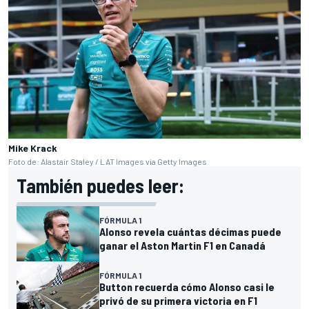
Mike Krack
Foto de: Alastair Staley / LAT Images via Getty Images
También puedes leer:
FÓRMULA 1
Alonso revela cuántas décimas puede
ganar el Aston Martin F1 en Canadá
FÓRMULA 1
Button recuerda cómo Alonso casi le
privó de su primera victoria en F1