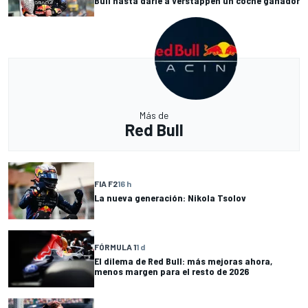
Bull hasta darle a Verstappen un coche ganador
Más de
Red Bull
FIA F2
16 h
La nueva generación: Nikola Tsolov
FÓRMULA 1
1 d
El dilema de Red Bull: más mejoras ahora,
menos margen para el resto de 2026