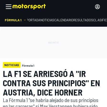
FÓRMULA 1
PORTADA
NOTICIAS
CALENDARIO
RESULTADOS
CLASIFI
NOTICIAS
Fórmula 1
LA F1 SE ARRIESGÓ A "IR
CONTRA SUS PRINCIPIOS" EN
AUSTRIA, DICE HORNER
La Fórmula 1 "se habría alejado de sus principios
en las carreras" si Max Verstappen hubiera sido