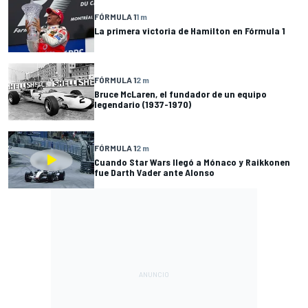
FÓRMULA 1
1 m
La primera victoria de Hamilton en Fórmula 1
FÓRMULA 1
2 m
Bruce McLaren, el fundador de un equipo
legendario (1937-1970)
FÓRMULA 1
2 m
Cuando Star Wars llegó a Mónaco y Raikkonen
fue Darth Vader ante Alonso