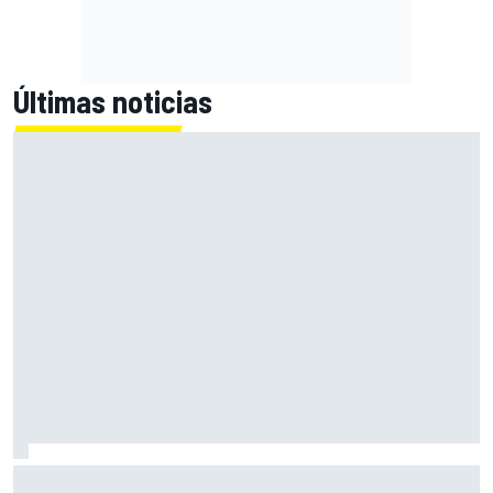
Últimas noticias
Alex Márquez: "Ganar a las Aprilia será imposible. Sin la