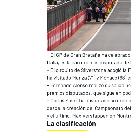
- El GP de Gran Bretaña ha celebrado 
Italia, es la carrera más disputada de 
- El circuito de Silverstone acogió la 
ha visitado
Monza
(71) y
Mónaco
(68) 
MÁS CATEGORÍAS
-
Fernando Alonso
realizó su salida 34
premios disputados, que sigue en po
-
Carlos Sainz
ha disputado su gran pr
desde la creación del Campeonato del
y el último,
Max Verstappen
en Montre
La clasificación