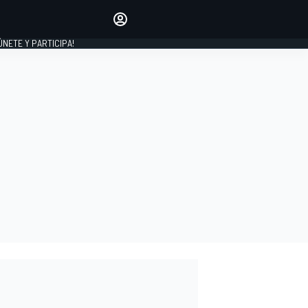
Haz que tu voz se escuche
comentando los artículos
 ÚNETE Y PARTICIPA!
INICIAR SESIÓN
EDICIÓN
ESPAÑA