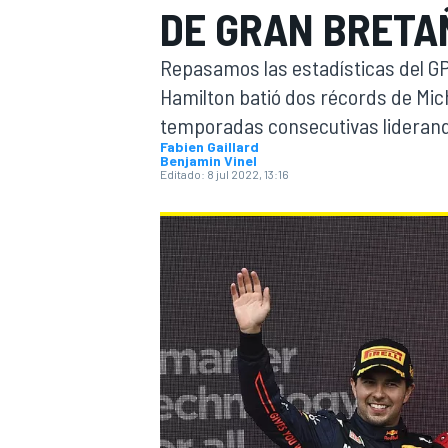
DE GRAN BRETAÑ
INDYCAR
WRC
Repasamos las estadísticas del GP
Hamilton batió dos récords de Mi
temporadas consecutivas liderand
Fabien Gaillard
Benjamin Vinel
Editado:
8 jul 2022, 13:16
WEC
FÓRMULA E