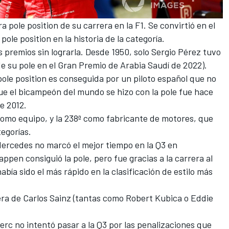
a pole position de su carrera en la F1. Se convirtió en el
ole position en la historia de la categoría.
s premios sin lograrla. Desde 1950, solo
Sergio Pérez
tuvo
e su pole en el Gran Premio de Arabia Saudí de 2022).
ole position es conseguida por un piloto español que no
ue el bicampeón del mundo se hizo con la pole fue hace
e 2012.
omo equipo, y la 238ª como fabricante de motores, que
tegorías.
ercedes
no marcó el mejor tiempo en la Q3 en
ppen consiguió la pole, pero fue gracias a la carrera al
abía sido el más rápido en la clasificación de estilo más
rera de Carlos Sainz (tantas como
Robert Kubica
o
Eddie
rc no intentó pasar a la Q3 por las penalizaciones que