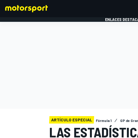
ENLACES DESTAC
FÓRMULA 1
MOTOG
ARTÍCULO ESPECIAL
Fórmula 1
GP de Gra
LAS ESTADÍSTIC