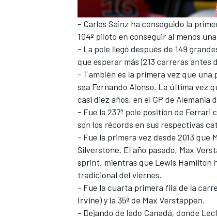
- Carlos Sainz ha conseguido la primer
104º piloto en conseguir al menos una p
- La pole llegó después de 149 grande
que esperar más (213 carreras antes d
- También es la primera vez que una p
sea Fernando Alonso. La última vez q
casi diez años, en el GP de Alemania d
- Fue la 237ª pole position de
Ferrari
c
son los récords en sus respectivas ca
- Fue la primera vez desde 2013 que
M
Silverstone. El año pasado, Max Versta
sprint, mientras que
Lewis Hamilton
h
tradicional del viernes.
- Fue la cuarta primera fila de la car
Irvine
) y la 35ª de Max Verstappen.
- Dejando de lado Canadá, donde Lecle