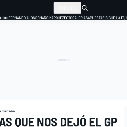
TODOS
ADOS
FERNANDO ALONSO
MARC MÁRQUEZ
FOTOGALERÍAS
APUESTAS
¡SIGUE LA F1,
P
n Bretaña
AS QUE NOS DEJÓ EL GP