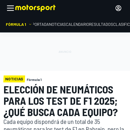
FÓRMULA 1
PORTADA
NOTICIAS
CALENDARIO
RESULTADOS
CLASIFI
NOTICIAS
Fórmula 1
ELECCIÓN DE NEUMÁTICOS
PARA LOS TEST DE F1 2025;
¿QUÉ BUSCA CADA EQUIPO?
Cada equipo dispondrá de un total de 35
neumáticos para los test de F1 en Bahrein, pero la