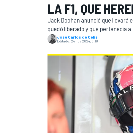
LA F1, QUE HER
INDYCAR
WRC
Jack Doohan anunció que llevará e
quedó liberado y que pertenecía a
Jose Carlos de Celis
Editado:
24 nov 2024, 6:16
WEC
FÓRMULA E