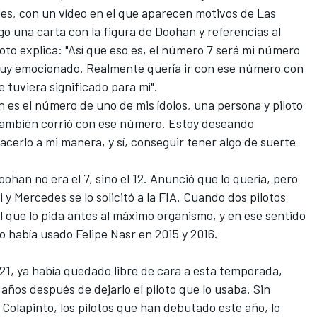
ales, con un vídeo en el que aparecen motivos de Las
o una carta con la figura de Doohan y referencias al
piloto explica: "Así que eso es, el número 7 será mi número
Muy emocionado. Realmente quería ir con ese número con
 tuviera significado para mí".
én es el número de uno de mis ídolos, una persona y piloto
también corrió con ese número. Estoy deseando
acerlo a mi manera, y sí, conseguir tener algo de suerte
ohan no era el 7, sino el 12. Anunció que lo quería, pero
 y Mercedes se lo solicitó a la FIA. Cuando dos pilotos
l que lo pida antes al máximo organismo, y en ese sentido
 lo había usado
Felipe Nasr
en 2015 y 2016.
021, ya había quedado libre de cara a esta temporada,
años después de dejarlo el piloto que lo usaba. Sin
Colapinto, los pilotos que han debutado este año, lo