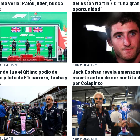
mo verlo: Palou, líder, busca
del Aston Martin F1: "Una gran
s
oportunidad"
ULA 1
13 d
FÓRMULA 1
5 m
ndo fue el último podio de
Jack Doohan revela amenazas
 piloto de F1: carrera, fecha y
muerte antes de ser sustitui
s
por Colapinto
ULA 1
1 h
FÓRMULA 1
2 d