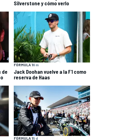
Silverstone y cómo verlo
FÓRMULA 1
6 m
 de
Jack Doohan vuelve a la F1 como
do
reserva de Haas
FÓRMULA 1
5 d