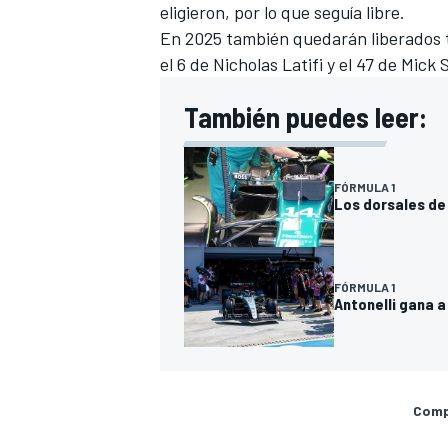
eligieron, por lo que seguía libre.
En 2025 también quedarán liberados tra
el 6 de Nicholas Latifi y el 47 de Mic
También puedes leer:
FÓRMULA 1
Los dorsales de 
MÁS CATEGORÍAS
FÓRMULA 1
Antonelli gana a
Compa