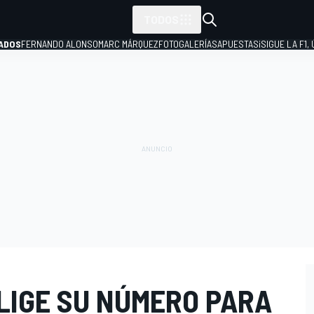
TODOS
ADOS
FERNANDO ALONSO
MARC MÁRQUEZ
FOTOGALERÍAS
APUESTAS
¡SIGUE LA F1,
P
LIGE SU NÚMERO PARA