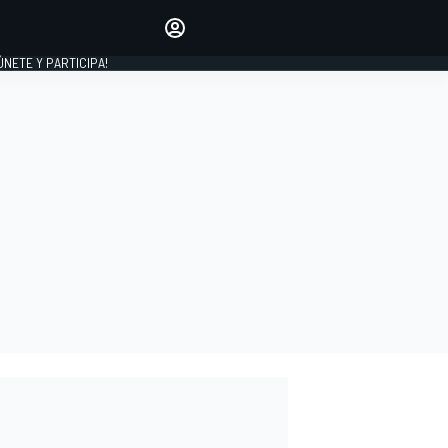
Haz que tu voz se escuche
comentando los artículos
 ÚNETE Y PARTICIPA!
INICIAR SESIÓN
EDICIÓN
ESPAÑA