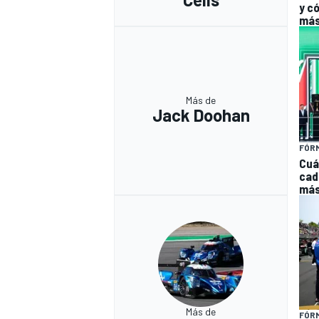
y có
má
Más de
Jack Doohan
FÓRM
Cuá
cada
má
Más de
FÓRM