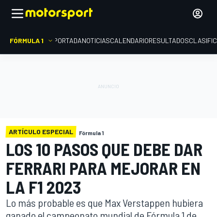
FÓRMULA 1
PORTADA
NOTICIAS
CALENDARIO
RESULTADOS
CLASIFI
ARTÍCULO ESPECIAL
Fórmula 1
LOS 10 PASOS QUE DEBE DAR
FERRARI PARA MEJORAR EN
LA F1 2023
Lo más probable es que Max Verstappen hubiera
ganado el campeonato mundial de Fórmula 1 de