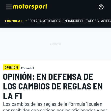
FÓRMULA 1
PORTADA
NOTICIAS
CALENDARIO
RESULTADOS
CLASIFI
OPINIÓN
Fórmula 1
OPINIÓN: EN DEFENSA DE
LOS CAMBIOS DE REGLAS EN
LA F1
Los cambios de las reglas de la Fórmula 1 suelen
ser recibidos con críticas por los aficionados y por