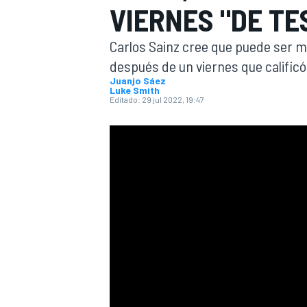
VIERNES "DE TE
INDYCAR
WRC
Carlos Sainz cree que puede ser m
después de un viernes que calificó
Juanjo Sáez
Luke Smith
Editado:
29 jul 2022, 19:47
WEC
FÓRMULA E