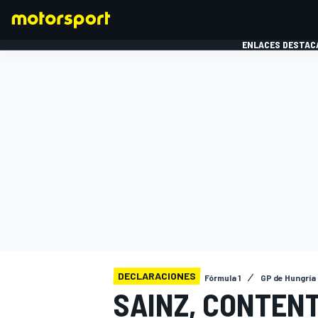
ENLACES DESTAC
FÓRMULA 1
MOTOG
DECLARACIONES
Fórmula 1
GP de Hungría
SAINZ, CONTENT