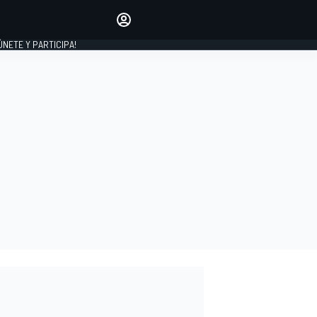
Haz que tu voz se escuche
comentando los artículos
 ÚNETE Y PARTICIPA!
INICIAR SESIÓN
EDICIÓN
ESPAÑA