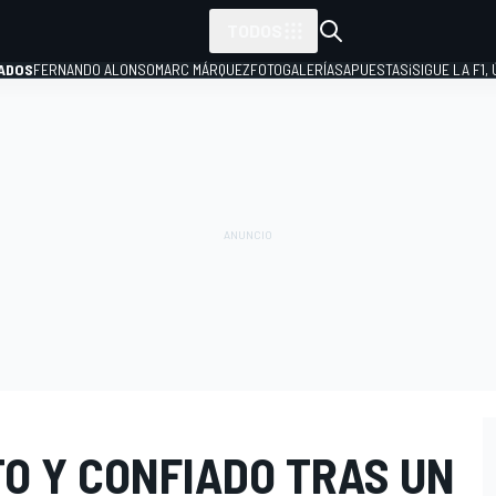
TODOS
ADOS
FERNANDO ALONSO
MARC MÁRQUEZ
FOTOGALERÍAS
APUESTAS
¡SIGUE LA F1,
P
O Y CONFIADO TRAS UN