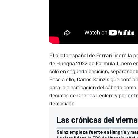
El piloto español de
Ferrari
lideró la 
de Hungría 2022 de Fórmula 1
, pero e
coló en segunda posición, separándol
Pese a ello,
Carlos Sainz
sigue confian
para la clasificación del sábado como 
décimas de
Charles Leclerc
y por det
demasiado.
Las crónicas del vierne
Sainz empieza fuerte en Hungría y man
Leclerc lidera la FP2 de Hungría y McL