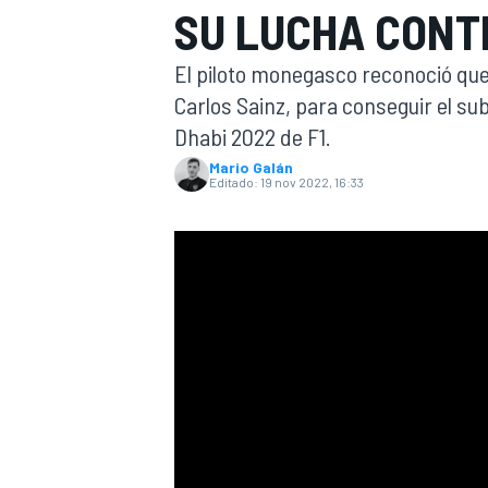
SU LUCHA CONT
INDYCAR
WRC
El piloto monegasco reconoció que
Carlos Sainz, para conseguir el s
Dhabi 2022 de F1.
Mario Galán
Editado:
19 nov 2022, 16:33
WEC
FÓRMULA E