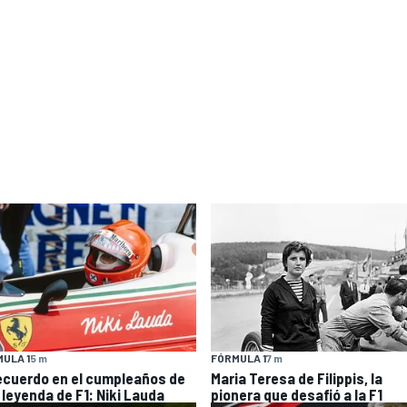
ULA 1
5 m
FÓRMULA 1
7 m
recuerdo en el cumpleaños de
Maria Teresa de Filippis, la
 leyenda de F1: Niki Lauda
pionera que desafió a la F1