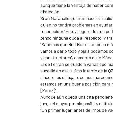
aunque tiene la ventaja de haber conse
distinción.
Si en Maranello quieren hacerlo reali
quien no tendrá problemas en ayudar
reconocido: "Estoy seguro de que pod
tengo ninguna duda al respecto, y tra
"Sabemos que Red Bull es un poco más
vamos a darlo todo y ojalá podamos c
y constructores", comentó el de Móna
El de Ferrari se quedó a varias décim
sucedió en ese último intento de la Q3
sincero, es el lugar que nos merecemo
estamos en una buena posición para 
[Pérez]".
Aunque aún queda una cita pendiente,
juego el mayor premio posible, el tít
"En primer lugar, antes de irnos de v