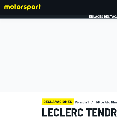
ENLACES DESTAC
FÓRMULA 1
MOTOG
DECLARACIONES
Fórmula 1
GP de Abu Dha
LECLERC TENDR