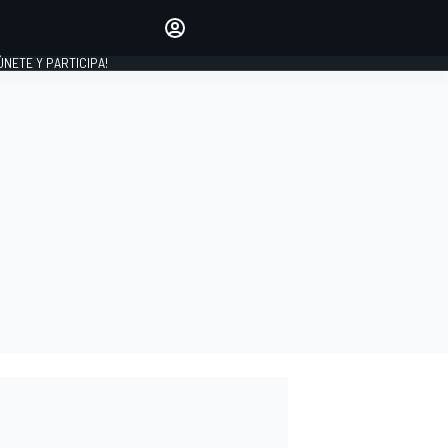
Haz que tu voz se escuche
comentando los artículos
 ÚNETE Y PARTICIPA!
INICIAR SESIÓN
EDICIÓN
ESPAÑA