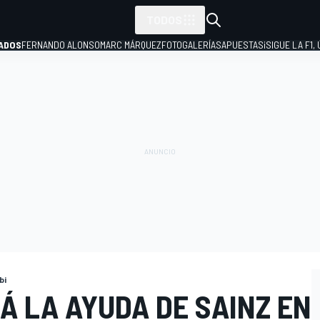
TODOS
ADOS
FERNANDO ALONSO
MARC MÁRQUEZ
FOTOGALERÍAS
APUESTAS
¡SIGUE LA F1,
P
bi
Á LA AYUDA DE SAINZ EN