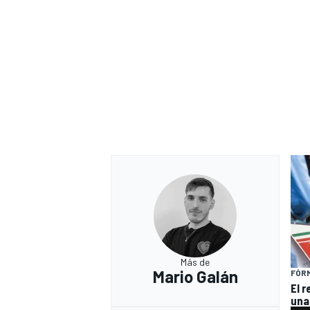
Más de
Mario Galán
FÓRM
El 
una