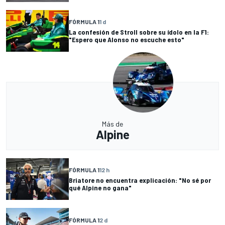
FÓRMULA 1
1 d
La confesión de Stroll sobre su ídolo en la F1:
"Espero que Alonso no escuche esto"
Más de
Alpine
FÓRMULA 1
12 h
Briatore no encuentra explicación: "No sé por
qué Alpine no gana"
FÓRMULA 1
2 d