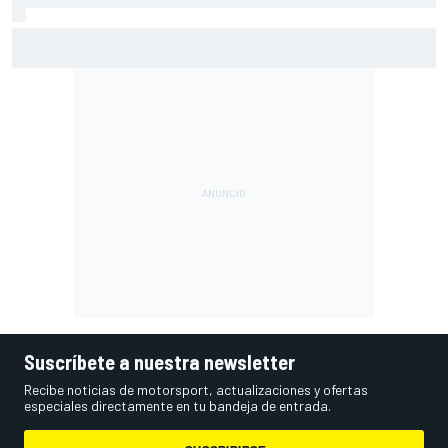
El momento en el que Stroll llegó a dejar de disfrutar de las
carreras
Suscríbete a nuestra newsletter
Recibe noticias de motorsport, actualizaciones y ofertas
especiales directamente en tu bandeja de entrada.