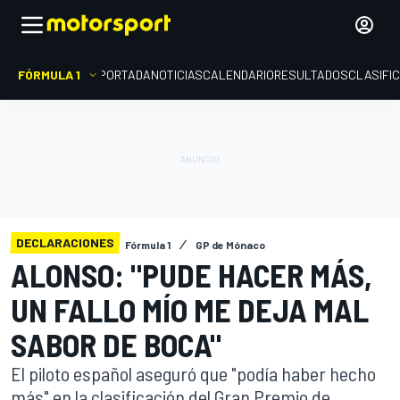
FÓRMULA 1
PORTADA
NOTICIAS
CALENDARIO
RESULTADOS
CLASIFI
DECLARACIONES
Fórmula 1
GP de Mónaco
ALONSO: "PUDE HACER MÁS,
UN FALLO MÍO ME DEJA MAL
SABOR DE BOCA"
El piloto español aseguró que "podía haber hecho
más" en la clasificación del Gran Premio de