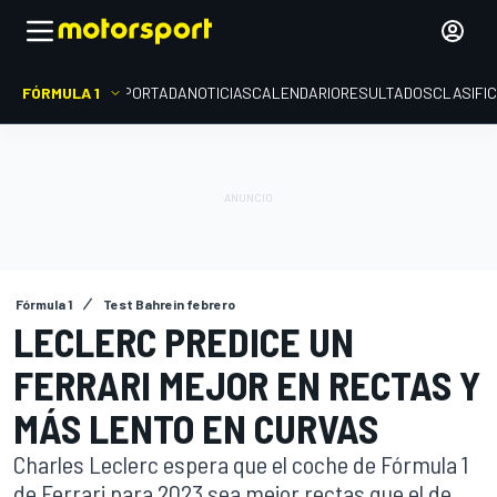
FÓRMULA 1
PORTADA
NOTICIAS
CALENDARIO
RESULTADOS
CLASIFI
Fórmula 1
Test Bahrein febrero
LECLERC PREDICE UN
FERRARI MEJOR EN RECTAS Y
MÁS LENTO EN CURVAS
Charles Leclerc espera que el coche de Fórmula 1
de Ferrari para 2023 sea mejor rectas que el de