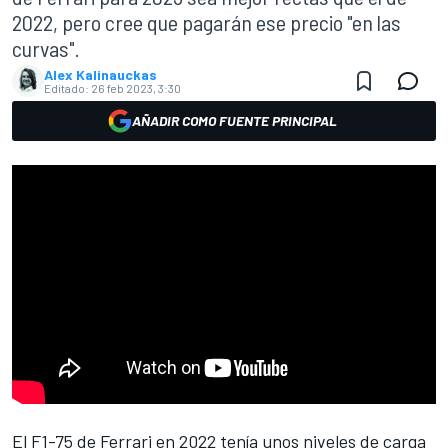
2022, pero cree que pagarán ese precio "en las
curvas".
Alex Kalinauckas
Editado:
26 feb 2023, 3:30
AÑADIR COMO FUENTE PRINCIPAL
El
F1-75
de
Ferrari
en 2022 tenía unos niveles de carga