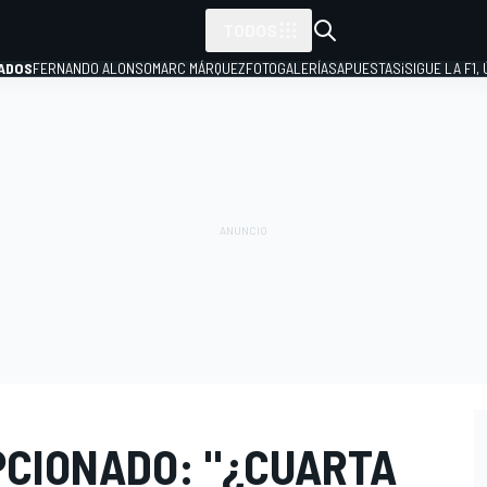
TODOS
ADOS
FERNANDO ALONSO
MARC MÁRQUEZ
FOTOGALERÍAS
APUESTAS
¡SIGUE LA F1,
P
PCIONADO: "¿CUARTA