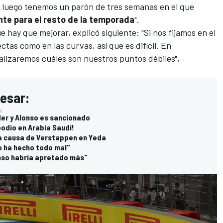
o luego tenemos un parón de tres semanas en el que
te para el resto de la temporada
".
e hay que mejorar, explicó siguiente: "Si nos fijamos en el
ectas como en las curvas, así que es difícil. En
lizaremos cuáles son nuestros puntos débiles",
resar:
der y Alonso es sancionado
podio en Arabia Saudí!
 a causa de Verstappen en Yeda
lo ha hecho todo mal"
onso habría apretado más"