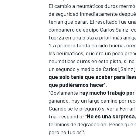
El cambio a neumáticos duros mermó su
de seguridad inmediatamente después 
tenían que parar. El resultado fue un
compañero de equipo
Carlos Sainz
, c
fuerza en una pista a priori más amig
"La primera tanda ha sido buena, cre
los neumáticos, que era un poco preo
neumáticos duros en esta pista, si no
un segundo y medio de Carlos [Sainz] 
que solo tenía que acabar para lle
que pudiéramos hacer
".
"Obviamente h
ay mucho trabajo por
ganando, hay un largo camino por reco
Cuando se le preguntó si ver a Ferrar
fría, respondió: "
No es una sorpresa
términos de degradación. Pensé que e
pero no fue así".