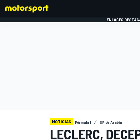
ENLACES DESTAC
FÓRMULA 1
MOTOG
NOTICIAS
Fórmula 1
GP de Arabia
LECLERC, DECE