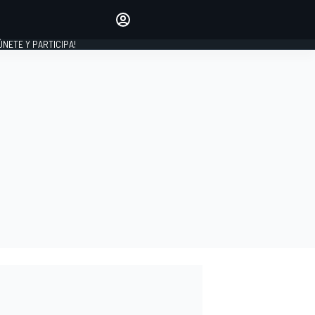
Haz que tu voz se escuche
comentando los artículos
 ÚNETE Y PARTICIPA!
INICIAR SESIÓN
EDICIÓN
ESPAÑA