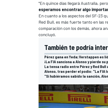
"En quince días llegará
Australia
, per
esperamos encontrar algo importan
En cuanto a los aspectos del
SF-23
qu
Red Bull
, es más fuerte tanto en las r
comparación con los demás, ahora ana
concluyó.
También te podría inte
Pérez gana en Yeda; Verstappen es lí
¡La FIA sanciona a Alonso y pierde su 
MÁS CATEGORÍAS
La tensa radio entre Pérez y Red Bull
Alonso, tras perder el podio: "La FIA 
"Si hubiéramos sabido la sanción, Al