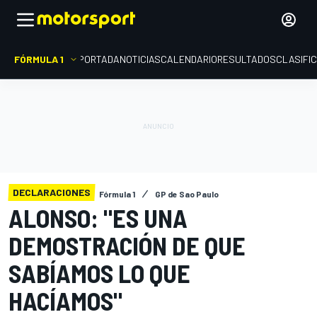
FÓRMULA 1
PORTADA
NOTICIAS
CALENDARIO
RESULTADOS
CLASIFI
DECLARACIONES
Fórmula 1
GP de Sao Paulo
ALONSO: "ES UNA
DEMOSTRACIÓN DE QUE
SABÍAMOS LO QUE
HACÍAMOS"