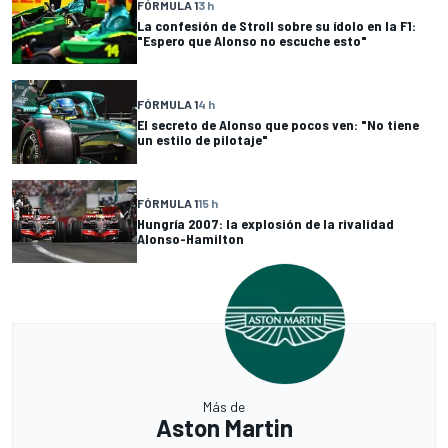
FÓRMULA 1
3 h
La confesión de Stroll sobre su ídolo en la F1:
"Espero que Alonso no escuche esto"
FÓRMULA 1
4 h
El secreto de Alonso que pocos ven: "No tiene
un estilo de pilotaje"
FÓRMULA 1
15 h
Hungría 2007: la explosión de la rivalidad
Alonso-Hamilton
Más de
Aston Martin