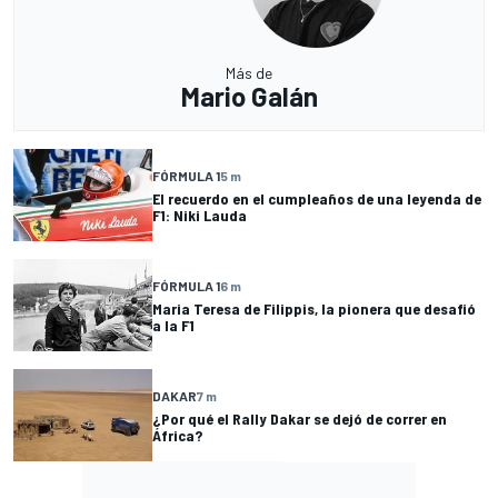
Más de
Mario Galán
FÓRMULA 1
5 m
El recuerdo en el cumpleaños de una leyenda de
F1: Niki Lauda
FÓRMULA 1
6 m
Maria Teresa de Filippis, la pionera que desafió
a la F1
DAKAR
7 m
¿Por qué el Rally Dakar se dejó de correr en
África?