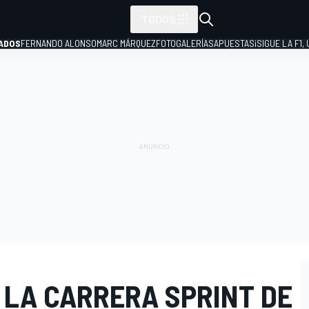
TODOS
ADOS
FERNANDO ALONSO
MARC MÁRQUEZ
FOTOGALERÍAS
APUESTAS
¡SIGUE LA F1,
P
 LA CARRERA SPRINT DE