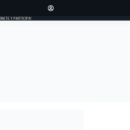
Haz que tu voz se escuche
comentando los artículos
 ÚNETE Y PARTICIPA!
INICIAR SESIÓN
EDICIÓN
ESPAÑA