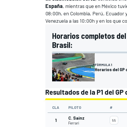
España
, mientras que en México tuvi
08:00h, en Colombia, Perú, Ecuador y 
Venezuela a las 10:00h y en los que co
Horarios completos del
Brasil:
FÓRMULA 1
Horarios del GP d
Resultados de la P1 del GP 
CLA
PILOTO
#
C. Sainz
1
55
Ferrari