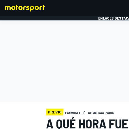
ENLACES DESTAC
FÓRMULA 1
MOTOG
PREVIO
Fórmula 1
GP de Sao Paulo
A QUÉ HORA FUE