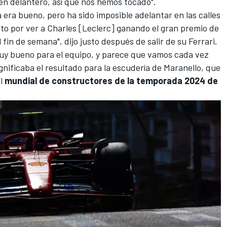
ren delantero, así que nos hemos tocado".
a era bueno, pero ha sido imposible adelantar en las calles
to por ver a Charles [Leclerc] ganando el gran premio de
 fin de semana", dijo justo después de salir de su
Ferrari
.
muy bueno para el equipo, y parece que vamos cada vez
gnificaba el resultado para la escudería de Maranello, que
el
mundial de constructores de la temporada 2024 de