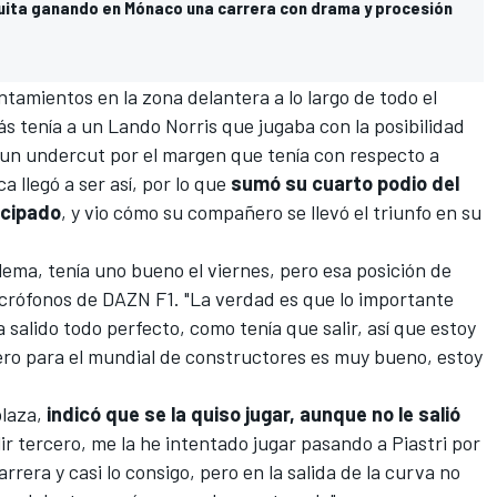
uita ganando en Mónaco una carrera con drama y procesión
amientos en la zona delantera a lo largo de todo el
ás tenía a un
Lando Norris
que jugaba con la posibilidad
 un undercut por el margen que tenía con respecto a
a llegó a ser así, por lo que
sumó su cuarto podio del
incipado
, y vio cómo su compañero se llevó el triunfo en su
lema, tenía uno bueno el viernes, pero esa posición de
micrófonos de
DAZN F1
. "La verdad es que lo importante
 salido todo perfecto, como tenía que salir, así que estoy
ro para el mundial de constructores es muy bueno, estoy
plaza,
indicó que se la quiso jugar, aunque no le salió
lir tercero, me la he intentado jugar pasando a Piastri por
arrera y casi lo consigo, pero en la salida de la curva no