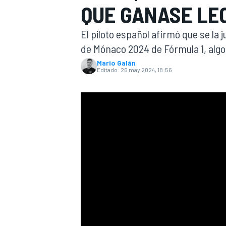
QUE GANASE LE
INDYCAR
WRC
El piloto español afirmó que se la 
de Mónaco 2024 de Fórmula 1, algo 
Mario Galán
Editado:
26 may 2024, 18:56
WEC
FÓRMULA E