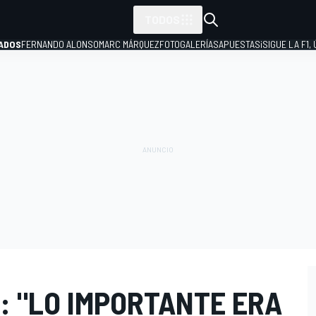
TODOS
ADOS
FERNANDO ALONSO
MARC MÁRQUEZ
FOTOGALERÍAS
APUESTAS
¡SIGUE LA F1,
P
O: "LO IMPORTANTE ERA