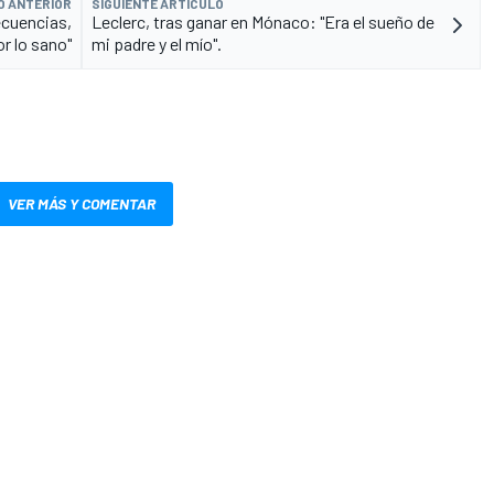
O ANTERIOR
SIGUIENTE ARTÍCULO
ecuencias,
Leclerc, tras ganar en Mónaco: "Era el sueño de
r lo sano"
mi padre y el mío".
VER MÁS Y COMENTAR