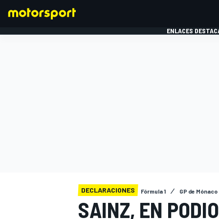
ENLACES DESTAC
FÓRMULA 1
MOTOG
DECLARACIONES
Fórmula 1
GP de Mónaco
SAINZ, EN PODI