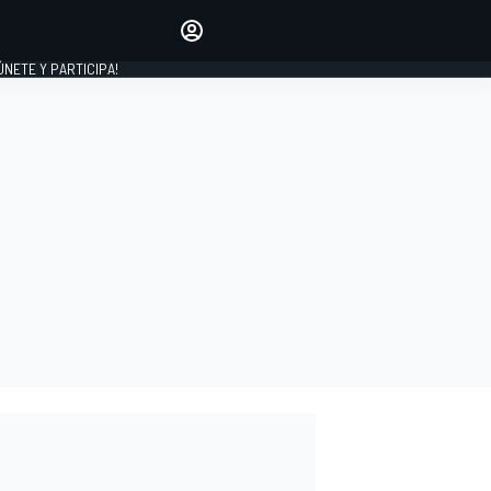
Haz que tu voz se escuche
comentando los artículos
 ÚNETE Y PARTICIPA!
INICIAR SESIÓN
EDICIÓN
ESPAÑA