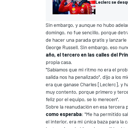
Leclerc se desq
Sin embargo, y aunque no hubo adelant
domingo, no fue sencillo, porque detr
de hacer una parada gratis y lanzarle
George Russell
. Sin embargo, eso nunc
año, el tercero en las calles del Pr
propia casa.
"Sabíamos que mi ritmo no era el prob
salida nos ha penalizado", dijo a los 
era que ganase Charles [Leclerc], y ha
muy contento, porque primero y terce
feliz por el equipo, se lo merecen".
Sobre la reanudación en esa tercera 
como esperaba
: "Me ha permitido sa
el interior, era mi única baza para la c