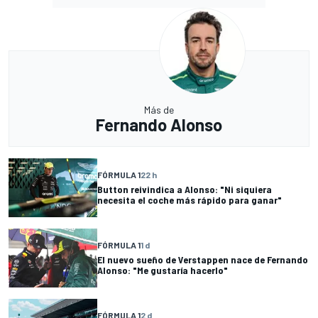
Más de
Fernando Alonso
FÓRMULA 1
22 h
Button reivindica a Alonso: "Ni siquiera
necesita el coche más rápido para ganar"
FÓRMULA 1
1 d
El nuevo sueño de Verstappen nace de Fernando
Alonso: "Me gustaría hacerlo"
FÓRMULA 1
2 d