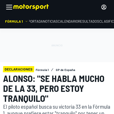
FÓRMULA 1
PORTADA
NOTICIAS
CALENDARIO
RESULTADOS
CLASIFI
DECLARACIONES
Fórmula 1
GP de España
ALONSO: "SE HABLA MUCHO
DE LA 33, PERO ESTOY
TRANQUILO"
El piloto español busca su victoria 33 en la Fórmula
1, aunque prefiere estar "tranquilo" por tener un