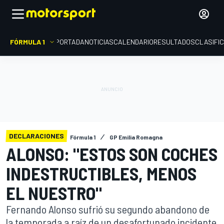
FÓRMULA 1
PORTADA
NOTICIAS
CALENDARIO
RESULTADOS
CLASIFI
DECLARACIONES
Fórmula 1
GP Emilia Romagna
ALONSO: "ESTOS SON COCHES
INDESTRUCTIBLES, MENOS
EL NUESTRO"
Fernando Alonso sufrió su segundo abandono de
la temporada a raíz de un desafortunado incidente