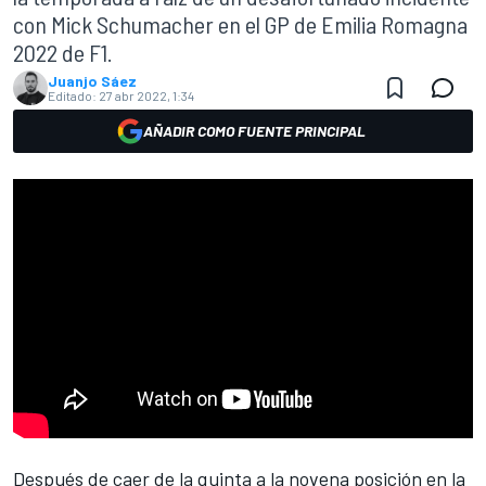
con Mick Schumacher en el GP de Emilia Romagna
2022 de F1.
Juanjo Sáez
Editado:
27 abr 2022, 1:34
AÑADIR COMO FUENTE PRINCIPAL
Después de caer de la quinta a la novena posición en la