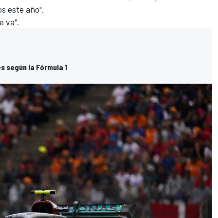
os este año".
e va".
 según la Fórmula 1