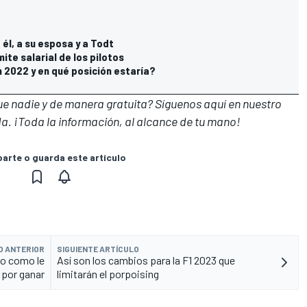
él, a su esposa y a Todt
mite salarial de los pilotos
 2022 y en qué posición estaría?
que nadie y de manera gratuita? Síguenos
aquí en nuestro
a. ¡Toda la información, al alcance de tu mano!
rte o guarda este artículo
O ANTERIOR
SIGUIENTE ARTÍCULO
do como le
Así son los cambios para la F1 2023 que
ó por ganar
limitarán el porpoising