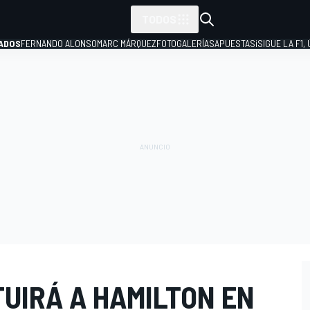
TODOS
ADOS
FERNANDO ALONSO
MARC MÁRQUEZ
FOTOGALERÍAS
APUESTAS
¡SIGUE LA F1,
P
TUIRÁ A HAMILTON EN