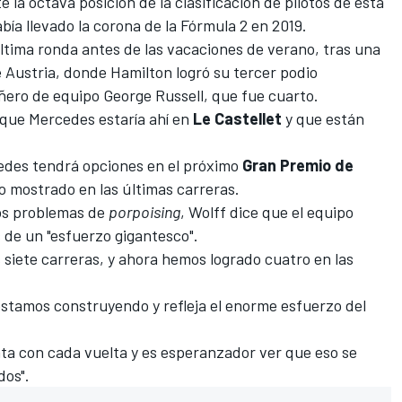
 la octava posición de la clasificación de pilotos de esta
bía llevado
la corona de la Fórmula 2 en 2019
.
última ronda antes de las vacaciones de verano, tras una
 Austria
, donde Hamilton logró su tercer podio
ñero de equipo
George Russell
, que fue cuarto.
 que Mercedes estaría ahí
en
Le Castellet
y que están
des tendrá opciones en el próximo
Gran Premio de
 mostrado en las últimas carreras.
dos problemas de
porpoising
, Wolff dice que el equipo
de un "esfuerzo gigantesco".
 siete carreras, y ahora hemos logrado cuatro en las
estamos construyendo y refleja el enorme esfuerzo del
a con cada vuelta y es esperanzador ver que eso se
dos".