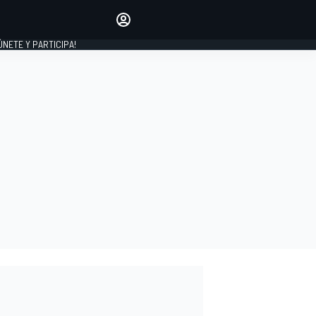
Haz que tu voz se escuche
comentando los artículos
 ÚNETE Y PARTICIPA!
INICIAR SESIÓN
EDICIÓN
ESPAÑA