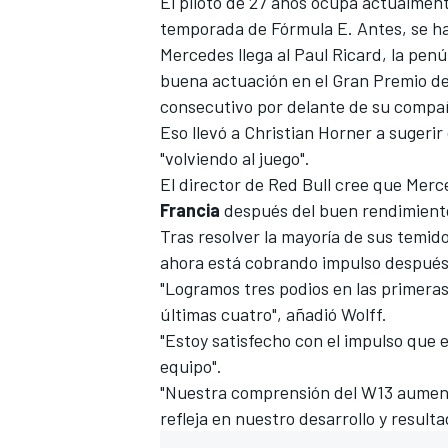
El piloto de 27 años ocupa actualmente
temporada de
Fórmula E.
Antes, se ha
Mercedes llega al
Paul Ricard
, la pen
buena actuación en el
Gran Premio de
consecutivo por delante de su compa
Eso llevó a
Christian Horner a sugerir
"volviendo al juego".
El director de
Red Bull
cree que Merce
Francia
después del buen rendimiento
Tras resolver la mayoría de sus temi
ahora está cobrando impulso después 
"Logramos tres podios en las primeras
últimas cuatro", añadió Wolff.
"Estoy satisfecho con el impulso que 
equipo".
"Nuestra comprensión del W13 aument
refleja en nuestro desarrollo y resulta