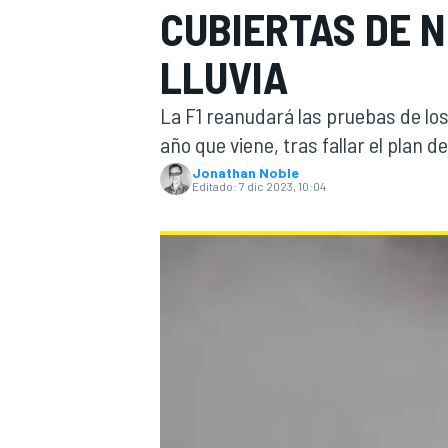
CUBIERTAS DE 
INDYCAR
WRC
LLUVIA
La F1 reanudará las pruebas de los
año que viene, tras fallar el plan d
Jonathan Noble
Editado:
7 dic 2023, 10:04
WEC
FÓRMULA E