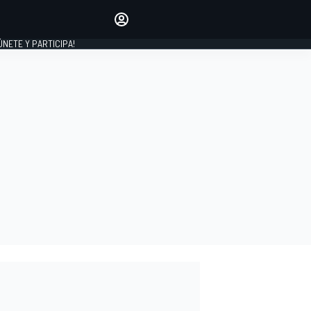
Haz que tu voz se escuche
comentando los artículos
 ÚNETE Y PARTICIPA!
INICIAR SESIÓN
EDICIÓN
ESPAÑA