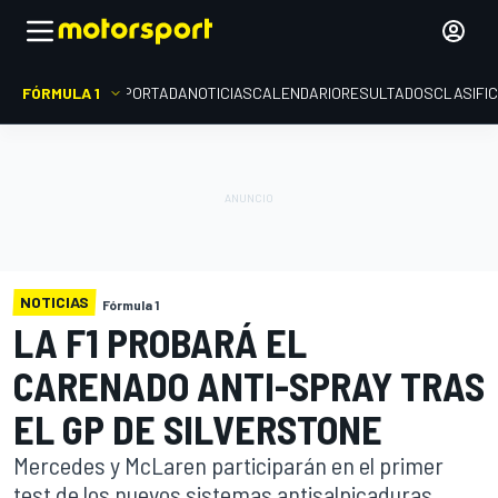
FÓRMULA 1
PORTADA
NOTICIAS
CALENDARIO
RESULTADOS
CLASIFI
NOTICIAS
Fórmula 1
LA F1 PROBARÁ EL
CARENADO ANTI-SPRAY TRAS
EL GP DE SILVERSTONE
Mercedes y McLaren participarán en el primer
test de los nuevos sistemas antisalpicaduras