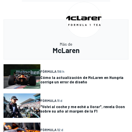
Más de
McLaren
FÓRMULA 1
16 h
Cómo la actualización de McLaren en Hungría
corrige un error de diseño
FÓRMULA 1
1 d
"Volví al coche y me eché a llorar", revela Ocon
sobre su año al margen de la F1
FÓRMULA 1
2 d