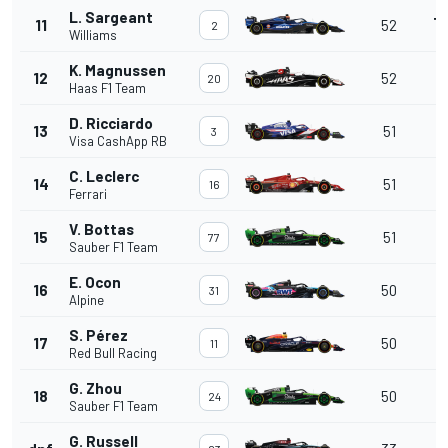
L. Sargeant
+1
11
52
2
Williams
K. Magnussen
+
12
52
20
Haas F1 Team
D. Ricciardo
13
51
3
Visa CashApp RB
C. Leclerc
14
51
16
Ferrari
V. Bottas
15
51
77
Sauber F1 Team
E. Ocon
16
50
31
Alpine
S. Pérez
17
50
11
Red Bull Racing
G. Zhou
18
50
24
Sauber F1 Team
G. Russell