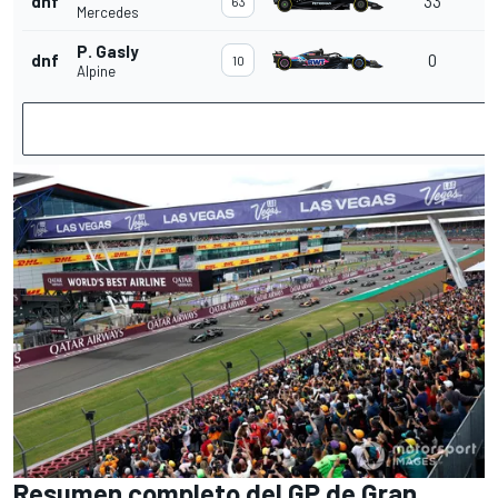
dnf
33
63
Mercedes
P. Gasly
dnf
0
10
Alpine
Resumen completo del GP de Gran