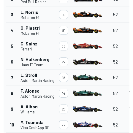
Red Bull Racing
L. Norris
3
52
4
McLaren F1
O. Piastri
+
4
52
81
McLaren F1
C. Sainz
+
5
52
55
Ferrari
N. Hulkenberg
+
6
52
27
Haas F1 Team
L. Stroll
+
7
52
18
Aston Martin Racing
F. Alonso
+1
8
52
14
Aston Martin Racing
A. Albon
+1
9
52
23
Williams
Y. Tsunoda
+
10
52
22
Visa CashApp RB