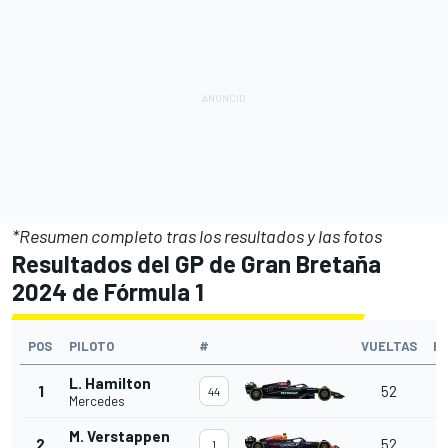
*Resumen completo tras los resultados y las fotos
Resultados del GP de Gran Bretaña
2024 de Fórmula 1
POS
PILOTO
#
VUELTAS
H
L. Hamilton
1
52
44
Mercedes
M. Verstappen
2
52
1