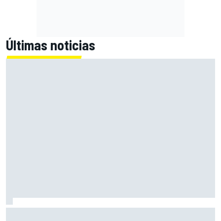
Últimas noticias
El momento en el que Stroll llegó a dejar de disfrutar de las
carreras