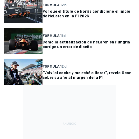
FÓRMULA 1
2 h
Por qué el título de Norris condicionó el inicio
de McLaren en la F1 2026
FÓRMULA 1
1 d
Cómo la actualización de McLaren en Hungría
corrige un error de diseño
FÓRMULA 1
2 d
"Volví al coche y me eché a llorar", revela Ocon
sobre su año al margen de la F1