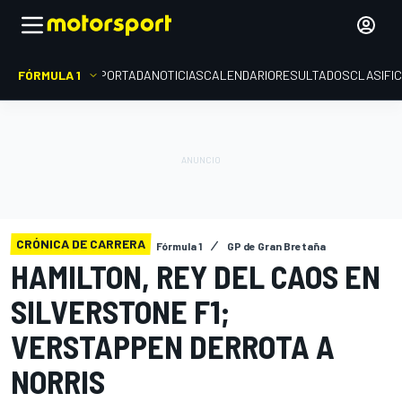
FÓRMULA 1
PORTADA
NOTICIAS
CALENDARIO
RESULTADOS
CLASIFI
CRÓNICA DE CARRERA
Fórmula 1
GP de Gran Bretaña
HAMILTON, REY DEL CAOS EN
SILVERSTONE F1;
VERSTAPPEN DERROTA A
NORRIS