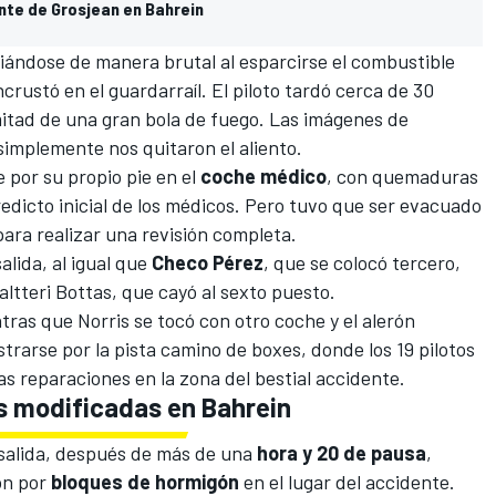
nte de Grosjean en Bahrein
iándose de manera brutal al esparcirse el combustible
ncrustó en el guardarraíl. El piloto tardó cerca de 30
mitad de una gran bola de fuego. Las imágenes de
 simplemente nos quitaron el aliento.
 por su propio pie en el
coche
médico
, con quemaduras
redicto inicial de los médicos. Pero tuvo que ser evacuado
para realizar una revisión completa.
alida, al igual que
Checo Pérez
, que se colocó tercero,
ltteri Bottas, que cayó al sexto puesto.
ntras que Norris se tocó con otro coche y el alerón
rarse por la pista camino de boxes, donde los 19 pilotos
as reparaciones en la zona del bestial accidente.
s modificadas en Bahrein
esalida, después de más de una
hora y 20 de pausa
,
on por
bloques de hormigón
en el lugar del accidente.