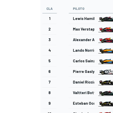
CLA
PILOTO
1
Lewis Hamilton
2
Max Verstappen
3
Alexander Albon
4
Lando Norris
5
Carlos Sainz Jr.
6
Pierre Gasly
7
Daniel Ricciardo
8
Valtteri Bottas
9
Esteban Ocon