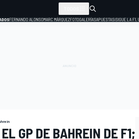
TODOS
ADOS
FERNANDO ALONSO
MARC MÁRQUEZ
FOTOGALERÍAS
APUESTAS
¡SIGUE LA F1,
P
ahrein
EL GP DE BAHREIN DE F1;