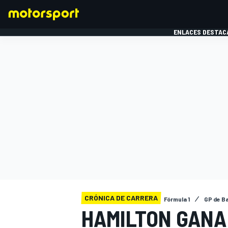
ENLACES DESTAC
FÓRMULA 1
MOTOG
CRÓNICA DE CARRERA
Fórmula 1
GP de B
HAMILTON GANA 