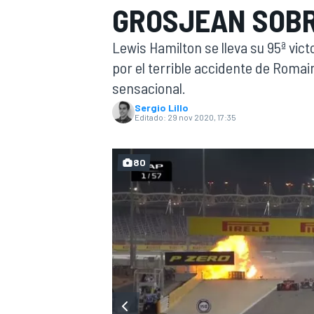
GROSJEAN SOBR
INDYCAR
WRC
Lewis Hamilton se lleva su 95ª vic
por el terrible accidente de Romai
sensacional.
Sergio Lillo
Editado:
29 nov 2020, 17:35
80
WEC
FÓRMULA E