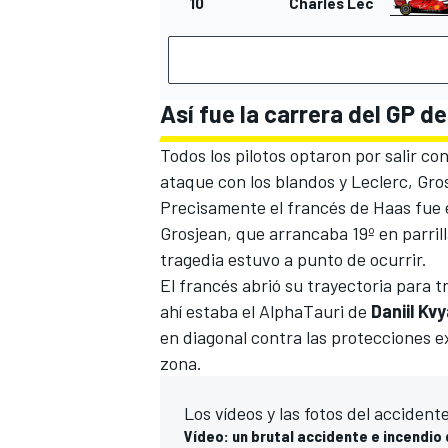
10
Charles Leclerc
Así fue la carrera del GP d
Todos los pilotos optaron por salir con
ataque con los blandos y Leclerc, Gros
Precisamente el francés de
Haas
fue 
Grosjean, que arrancaba 19º en parrilla
tragedia estuvo a punto de ocurrir.
MÁS CATEGORÍAS
El francés abrió su trayectoria para
ahí estaba el
AlphaTauri
de
Daniil
Kvy
en diagonal contra las protecciones e
zona.
Los vídeos y las fotos del accident
Vídeo: un brutal accidente e incendio 