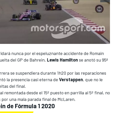
vidará nunca por
el espeluznante accidente de Romain
uelta del
GP de Bahrein
,
Lewis
Hamilton
se anotó su 95ª
arrera se suspendiera durante 1h20 por las reparaciones
tó la presencia casi eterna de
Verstappen
, que no le
tas del final.
 remontada desde el 15º puesto en parrilla al 5º final, no
s por una mala parada final de
McLaren
.
in de Fórmula 1 2020