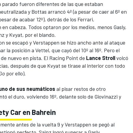
n parado fueron diferentes de las que estaban
eutralizada y Bottas arrancó 4º (a pesar de caer al 6º en
pesar de acabar 12º), detrás de los Ferrari.
n en cabeza. Todos optaron por los medios, menos Gasly,
nz y Kvyat, por el blando.
ton se escapó y Verstappen se hizo ancho ante al ataque
r la posición a Vettel, que cayó del 10º al 16º. Pero el
 de nuevo en pista. El
Racing Point
de
Lance Stroll
volcó
ias, después de que Kvyat se tirase al interior con todo
Go
por ello).
 uno de sus neumáticos
al pisar restos de otro
ó el duro, volviendo 16º, delante solo de Giovinazzi y
fety Car en Bahrein
mente antes de la vuelta 9 y Verstappen se pegó al
estionó perfecto. Sainz logró superar a Gasly,