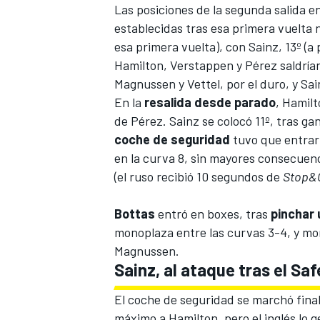
Las posiciones de la segunda salida e
establecidas tras esa primera vuelta n
esa primera vuelta), con Sainz, 13º (a 
Hamilton, Verstappen y Pérez saldría
Magnussen y Vettel, por el duro, y Sai
En la
resalida desde parado
, Hamil
de Pérez. Sainz se colocó 11º, tras gana
coche
de
seguridad
tuvo que entrar
en la curva 8, sin mayores consecuenc
(el ruso recibió 10 segundos de
Stop&
Bottas
entró en boxes, tras
pinchar
monoplaza entre las curvas 3-4, y mont
Magnussen.
Sainz, al ataque tras el Sa
El coche de seguridad se marchó final
máximo a Hamilton, pero el inglés lo g