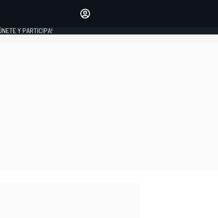
Haz que tu voz se escuche
comentando los artículos
 ÚNETE Y PARTICIPA!
INICIAR SESIÓN
EDICIÓN
ESPAÑA