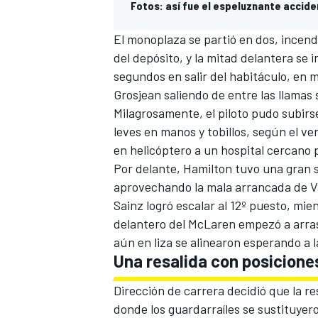
Fotos: así fue el espeluznante accide
El monoplaza se partió en dos, incend
del depósito, y la mitad delantera se i
segundos en salir del habitáculo, en 
Grosjean saliendo de entre las llamas
Milagrosamente, el piloto pudo subirse
leves en manos y tobillos, según el ve
en helicóptero a un hospital cercano 
Por delante, Hamilton tuvo una gran s
aprovechando la mala arrancada de Va
Sainz logró escalar al 12º puesto, mie
delantero del
McLaren
empezó a arrast
aún en liza se alinearon esperando a l
Una resalida con posicione
Dirección de carrera decidió que la r
donde los guardarraíles se sustituyer