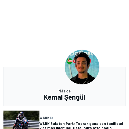
Más de
Kemal Şengül
WSBK
1 a
WSBK Balaton Park: Toprak gana con facilidad
y es más líder; Bautista logra otro podio