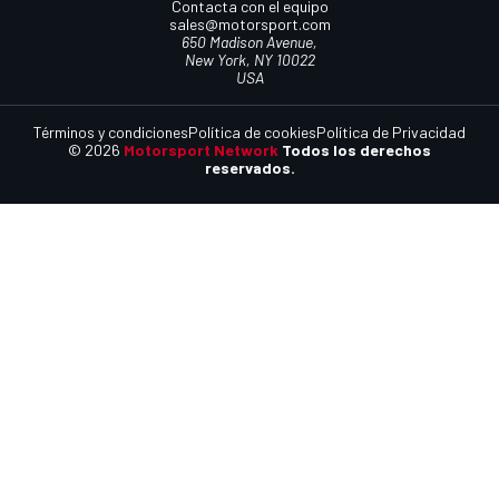
Contacta con el equipo
sales@motorsport.com
650 Madison Avenue,
New York, NY 10022
USA
Términos y condiciones
Política de cookies
Política de Privacidad
© 2026
Motorsport Network
Todos los derechos
reservados.