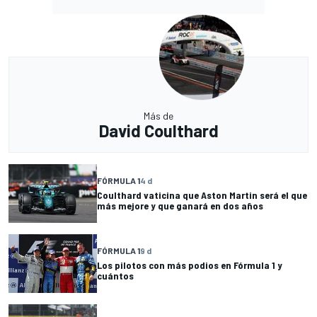
Más de
David Coulthard
FÓRMULA 1
4 d
Coulthard vaticina que Aston Martin será el que
más mejore y que ganará en dos años
FÓRMULA 1
9 d
Los pilotos con más podios en Fórmula 1 y
cuántos