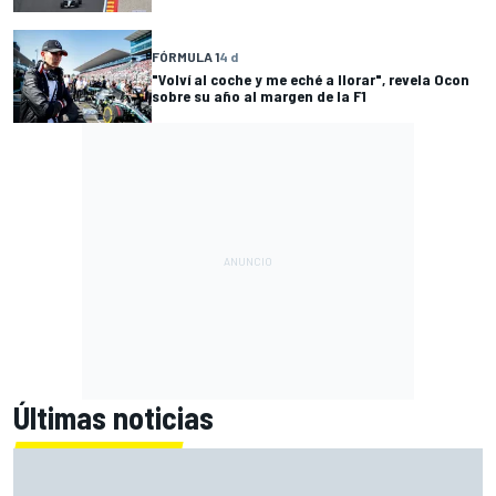
FÓRMULA 1
4 d
"Volví al coche y me eché a llorar", revela Ocon
sobre su año al margen de la F1
Últimas noticias