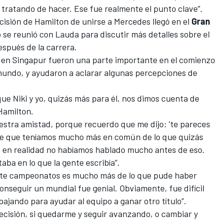
 tratando de hacer. Ese fue realmente el punto clave”.
sión de Hamilton de unirse a Mercedes llegó en el
Gran
 se reunió con Lauda para discutir más detalles sobre el
espués de la carrera.
 en Singapur fueron una parte importante en el comienzo
mundo, y ayudaron a aclarar algunas percepciones de
ue Niki y yo, quizás más para él, nos dimos cuenta de
Hamilton
.
estra amistad, porque recuerdo que me dijo: 'te pareces
 de que teníamos mucho más en común de lo que quizás
 en realidad no habíamos hablado mucho antes de eso.
ba en lo que la gente escribía”.
 siete campeonatos es mucho más de lo que pude haber
nseguir un mundial fue genial. Obviamente, fue difícil
ajando para ayudar al equipo a ganar otro título”.
cisión, si quedarme y seguir avanzando, o cambiar y