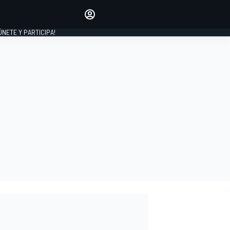
Haz que tu voz se escuche
comentando los artículos
 ÚNETE Y PARTICIPA!
INICIAR SESIÓN
EDICIÓN
ESPAÑA