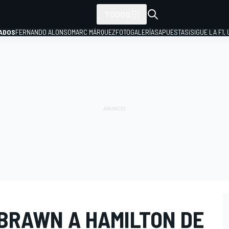
TODOS
ADOS
FERNANDO ALONSO
MARC MÁRQUEZ
FOTOGALERÍAS
APUESTAS
¡SIGUE LA F1,
P
 BRAWN A HAMILTON DE