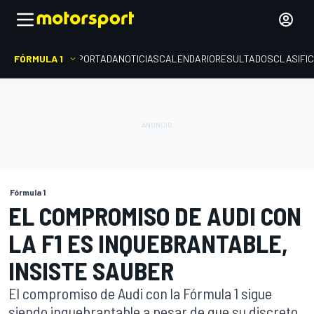
FÓRMULA 1
PORTADA
NOTICIAS
CALENDARIO
RESULTADOS
CLASIFI
Fórmula 1
EL COMPROMISO DE AUDI CON
LA F1 ES INQUEBRANTABLE,
INSISTE SAUBER
El compromiso de Audi con la Fórmula 1 sigue
siendo inquebrantable a pesar de que su discreto