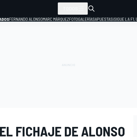
TODOS
ADOS
FERNANDO ALONSO
MARC MÁRQUEZ
FOTOGALERÍAS
APUESTAS
¡SIGUE LA F1,
P
EL FICHAJE DE ALONSO