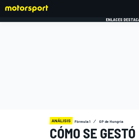
ENLACES DESTAC
FÓRMULA 1
MOTOG
ANÁLISIS
Fórmula 1
GP de Hungría
CÓMO SE GESTÓ 