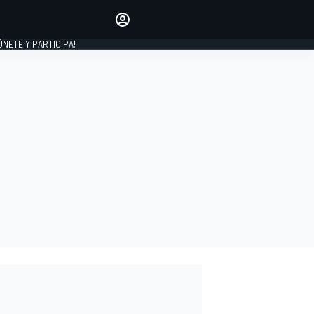
Haz que tu voz se escuche
comentando los artículos
 ÚNETE Y PARTICIPA!
INICIAR SESIÓN
EDICIÓN
ESPAÑA