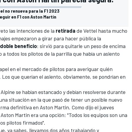
tel no renueva para la F1 2023
seguir en F1 con Aston Martin
eto las intenciones de la
retirada
de Vettel hasta mucho
najes empezaron a girar para hacer pública la
doble beneficio
: sirvió para quitarle un peso de encima
 a todos los pilotos de la parrilla que había un asiento
papel en el mercado de pilotos para averiguar quién
s. Los que querían el asiento, obviamente, se pondrían en
 Alpine se habían estancado y debían resolverse durante
una situación en la que pasó de tener un posible nuevo
orma definitiva en Aston Martin. Como dijo el jueves
e Aston Martin era una opción: "Todos los equipos son una
s pilotos firmados".
que, ya sabes, llevamos dos años trabajando y