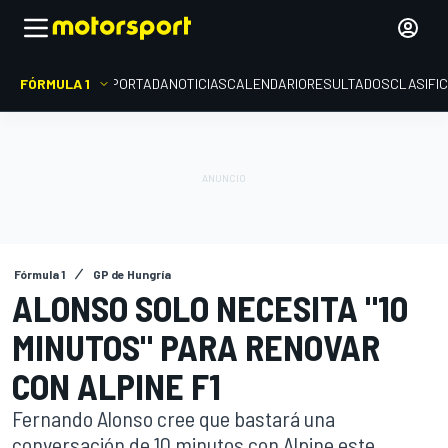
FÓRMULA 1
PORTADA
NOTICIAS
CALENDARIO
RESULTADOS
CLASIFI
Fórmula 1
GP de Hungría
ALONSO SOLO NECESITA "10
MINUTOS" PARA RENOVAR
CON ALPINE F1
Fernando Alonso cree que bastará una
conversación de 10 minutos con Alpine este