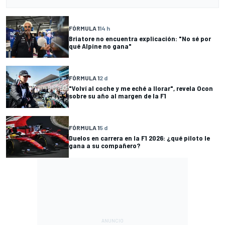
FÓRMULA 1
14 h
Briatore no encuentra explicación: "No sé por
qué Alpine no gana"
FÓRMULA 1
2 d
"Volví al coche y me eché a llorar", revela Ocon
sobre su año al margen de la F1
FÓRMULA 1
5 d
Duelos en carrera en la F1 2026: ¿qué piloto le
gana a su compañero?