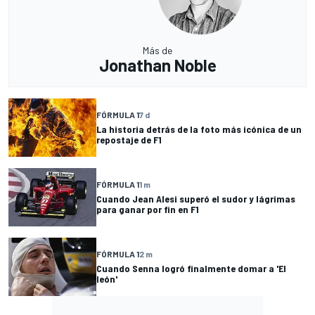
Más de
Jonathan Noble
FÓRMULA 1
7 d
La historia detrás de la foto más icónica de un
repostaje de F1
FÓRMULA 1
1 m
Cuando Jean Alesi superó el sudor y lágrimas
para ganar por fin en F1
FÓRMULA 1
2 m
Cuando Senna logró finalmente domar a 'El
león'