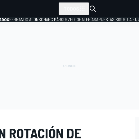
TODOS
ADOS
FERNANDO ALONSO
MARC MÁRQUEZ
FOTOGALERÍAS
APUESTAS
¡SIGUE LA F1,
P
N ROTACIÓN DE