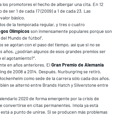
 los promotores el hecho de albergar una cita. En 12
de ser 1 de cada 17 (2009) a 1 de cada 23. Las
valor básico.
idos de la temporada regular, y tres o cuatro
gos Olímpicos
son inmensamente populares porque son
a del Mundo de fútbol”.
se agotan con el paso del tiempo, así que si no se
os años, ¿podrían algunos de esos grandes premios ser
 el agotamiento?”.
nte en años anteriores. El
Gran Premio de Alemania
ing
de 2008 a 2014. Después, Nurburgring se retiró,
Hockenheim como sede de la carrera sólo cada dos años.
ién se alternó entre
Brands Hatch
y
Silverstone
entre
alendario 2020 de forma emergente por la crisis de
de convertirse en citas permanentes.
Imola
ya está
está a punto de unirse. Si se producen más problemas