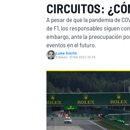
CIRCUITOS: ¿CÓ
INDYCAR
WRC
A pesar de que la pandemia de COV
de F1, los responsables siguen con
embargo, ante la preocupación por
eventos en el futuro.
Luke Smith
Editado:
10 feb 2021, 19:39
WEC
FÓRMULA E