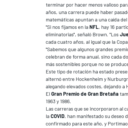
terminar por hacer menos valioso para
años, una carrera puede haber pasado 
matemáticas apuntan a una caída del 
"Si nos fijamos en la
NFL
, hay 16 part
eliminatorias", señaló Brown. "Los
Jue
cada cuatro años, al igual que la Cop
"Sabemos que algunos grandes premios 
celebran de forma anual, sino cada d
más sostenibles porque no se produce
Este tipo de rotación ha estado prese
alternó entre
Hockenheim
y
Nurburgr
alegando elevados costes, dejando a 
El
Gran Premio de Gran Bretaña
tamb
1963 y 1986.
Las carreras que se incorporaron al c
la
COVID
, han manifestado su deseo 
confirmado para este año, y
Portimao