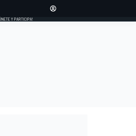
Haz que tu voz se escuche
comentando los artículos
 ÚNETE Y PARTICIPA!
INICIAR SESIÓN
EDICIÓN
ESPAÑA