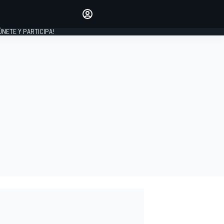
Haz que tu voz se escuche
comentando los artículos
 ÚNETE Y PARTICIPA!
INICIAR SESIÓN
EDICIÓN
ESPAÑA