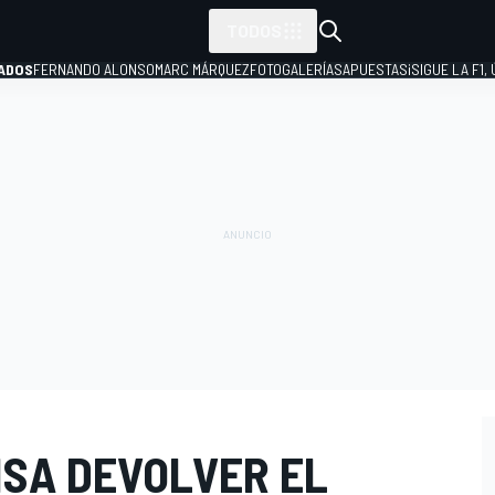
TODOS
ADOS
FERNANDO ALONSO
MARC MÁRQUEZ
FOTOGALERÍAS
APUESTAS
¡SIGUE LA F1,
P
NSA DEVOLVER EL