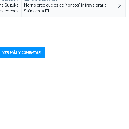
ar a Suzuka
Norris cree que es de "tontos" infravalorar a
os coches
Sainz en la F1
VER MÁS Y COMENTAR