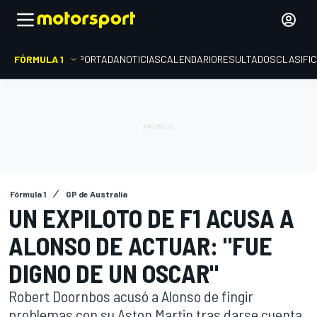
FÓRMULA 1
PORTADA
NOTICIAS
CALENDARIO
RESULTADOS
CLASIFI
Fórmula 1
GP de Australia
UN EXPILOTO DE F1 ACUSA A
ALONSO DE ACTUAR: "FUE
DIGNO DE UN OSCAR"
Robert Doornbos acusó a Alonso de fingir
problemas con su Aston Martin tras darse cuenta