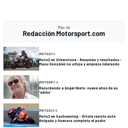
Más de
Redacción Motorsport.com
MOTO2
3 h
Moto2 en Silverstone - Resumen y resultados -
Manu González no afloja y empieza liderando
MOTOGP
4 d
Recordando a Ángel Nieto: nueve años de su
'adiós'
MOTO2
26 d
Moto2 en Sachsenring - Ortolá resiste ante
Holgado y Guevara completa el podio