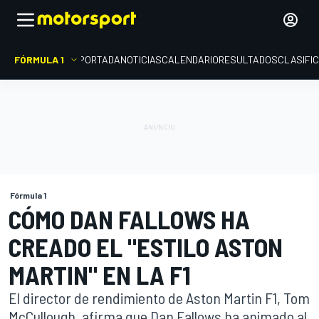
FÓRMULA 1
PORTADA
NOTICIAS
CALENDARIO
RESULTADOS
CLASIFI
Fórmula 1
CÓMO DAN FALLOWS HA
CREADO EL "ESTILO ASTON
MARTIN" EN LA F1
El director de rendimiento de Aston Martin F1, Tom
McCullough, afirma que Dan Fallows ha animado al