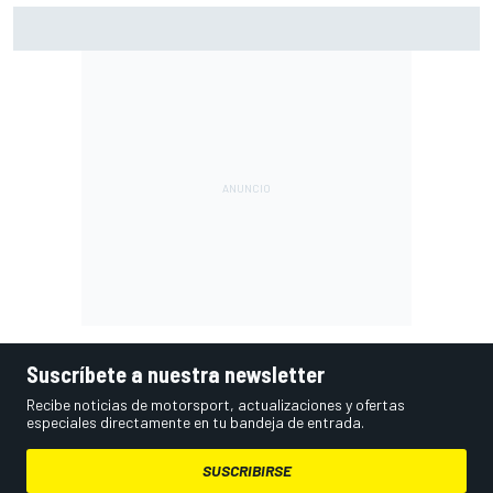
El momento en el que Stroll llegó a dejar de disfrutar de las
carreras
Suscríbete a nuestra newsletter
Recibe noticias de motorsport, actualizaciones y ofertas
especiales directamente en tu bandeja de entrada.
SUSCRIBIRSE